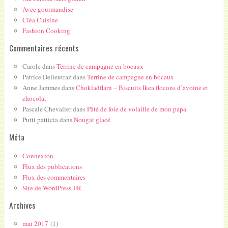
Avec gourmandise
Cléa Cuisine
Fashion Cooking
Commentaires récents
Carole
dans
Terrine de campagne en bocaux
Patrice Delieutraz
dans
Terrine de campagne en bocaux
Anne Jammes
dans
Chokladflarn – Biscuits Ikea flocons d’avoine et
chocolat
Pascale Chevalier
dans
Pâté de foie de volaille de mon papa
Putti patticia
dans
Nougat glacé
Méta
Connexion
Flux des publications
Flux des commentaires
Site de WordPress-FR
Archives
mai 2017
(1)