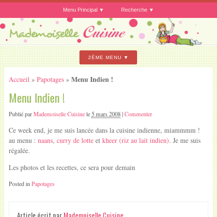
Menu Principal
Recherche
2ÈME MENU
Menu Indien !
Accueil
»
Papotages
»
Menu Indien !
Publié par
Mademoiselle Cuisine
le
5 mars 2008
|
Commenter
Ce week end, je me suis lancée dans la cuisine indienne, miammmm !
au menu :
naans
,
curry de lotte
et
kheer (riz au lait indien)
. Je me suis
régalée.
Les photos et les recettes, ce sera pour demain
Posted in
Papotages
Article écrit par
Mademoiselle Cuisine