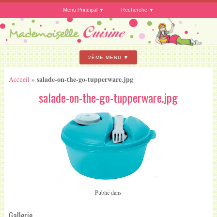
Menu Principal
Recherche
2ÈME MENU
salade-on-the-go-tupperware.jpg
Accueil
»
salade-on-the-go-tupperware.jpg
Publié dans
Gallerie