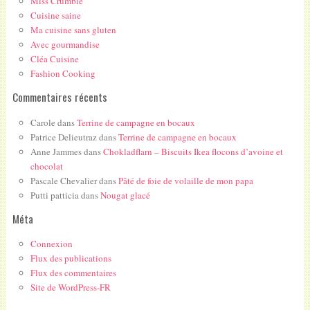
Miss Crumble
Cuisine saine
Ma cuisine sans gluten
Avec gourmandise
Cléa Cuisine
Fashion Cooking
Commentaires récents
Carole
dans
Terrine de campagne en bocaux
Patrice Delieutraz
dans
Terrine de campagne en bocaux
Anne Jammes
dans
Chokladflarn – Biscuits Ikea flocons d’avoine et
chocolat
Pascale Chevalier
dans
Pâté de foie de volaille de mon papa
Putti patticia
dans
Nougat glacé
Méta
Connexion
Flux des publications
Flux des commentaires
Site de WordPress-FR