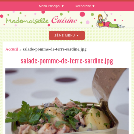
Menu Principal
Recherche
2ÈME MENU
salade-pomme-de-terre-sardine.jpg
Accueil
»
salade-pomme-de-terre-sardine.jpg