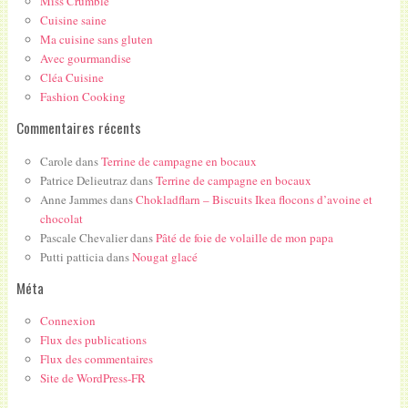
Miss Crumble
Cuisine saine
Ma cuisine sans gluten
Avec gourmandise
Cléa Cuisine
Fashion Cooking
Commentaires récents
Carole
dans
Terrine de campagne en bocaux
Patrice Delieutraz
dans
Terrine de campagne en bocaux
Anne Jammes
dans
Chokladflarn – Biscuits Ikea flocons d’avoine et
chocolat
Pascale Chevalier
dans
Pâté de foie de volaille de mon papa
Putti patticia
dans
Nougat glacé
Méta
Connexion
Flux des publications
Flux des commentaires
Site de WordPress-FR