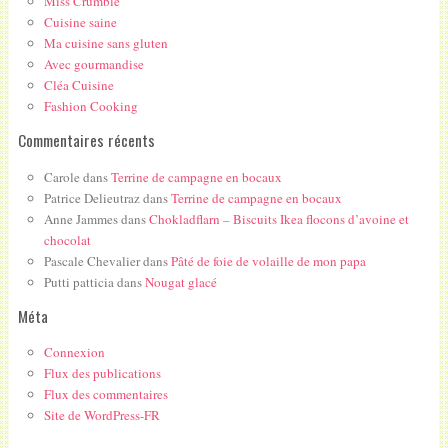
Miss Crumble
Cuisine saine
Ma cuisine sans gluten
Avec gourmandise
Cléa Cuisine
Fashion Cooking
Commentaires récents
Carole
dans
Terrine de campagne en bocaux
Patrice Delieutraz
dans
Terrine de campagne en bocaux
Anne Jammes
dans
Chokladflarn – Biscuits Ikea flocons d’avoine et
chocolat
Pascale Chevalier
dans
Pâté de foie de volaille de mon papa
Putti patticia
dans
Nougat glacé
Méta
Connexion
Flux des publications
Flux des commentaires
Site de WordPress-FR