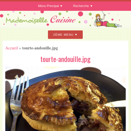
Menu Principal
Recherche
2ÈME MENU
tourte-andouille.jpg
Accueil
»
tourte-andouille.jpg