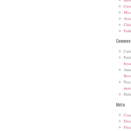
Mis
Cuis
Ma c
Ave
Cléa
Fas
Comment
Caro
Patr
boc
Ann
floc
Pasc
mon
Putt
Méta
Con
Flux
Flux