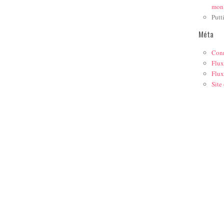
mon
Putt
Méta
Con
Flux
Flux
Site