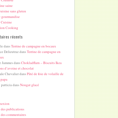
s Crumble
ine saine
uisine sans gluten
c gourmandise
 Cuisine
hion Cooking
aires récents
le
dans
Terrine de campagne en bocaux
ice Delieutraz
dans
Terrine de campagne en
aux
e Jammes
dans
Chokladflarn – Biscuits Ikea
ons d’avoine et chocolat
ale Chevalier
dans
Pâté de foie de volaille de
 papa
i patticia
dans
Nougat glacé
nexion
 des publications
 des commentaires