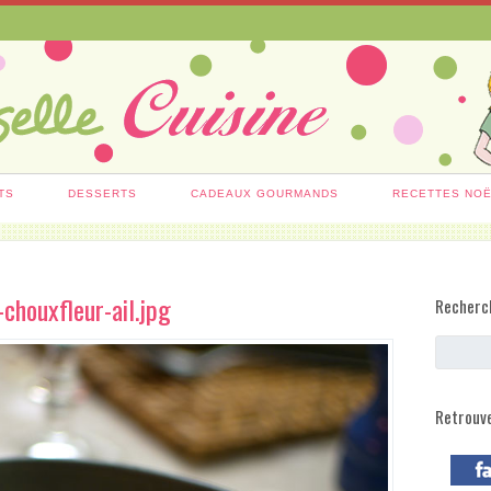
TS
DESSERTS
CADEAUX GOURMANDS
RECETTES NO
chouxfleur-ail.jpg
Recherc
Retrouv