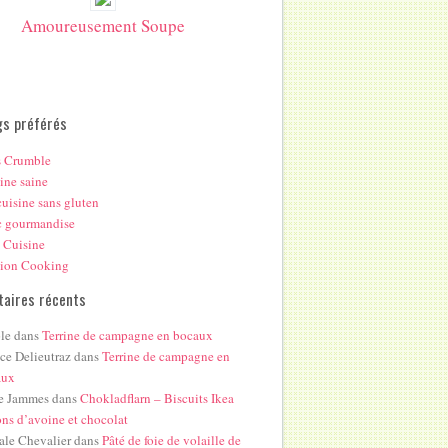
Amoureusement Soupe
gs préférés
s Crumble
ine saine
uisine sans gluten
c gourmandise
 Cuisine
hion Cooking
aires récents
le
dans
Terrine de campagne en bocaux
ice Delieutraz
dans
Terrine de campagne en
aux
e Jammes
dans
Chokladflarn – Biscuits Ikea
ons d’avoine et chocolat
ale Chevalier
dans
Pâté de foie de volaille de