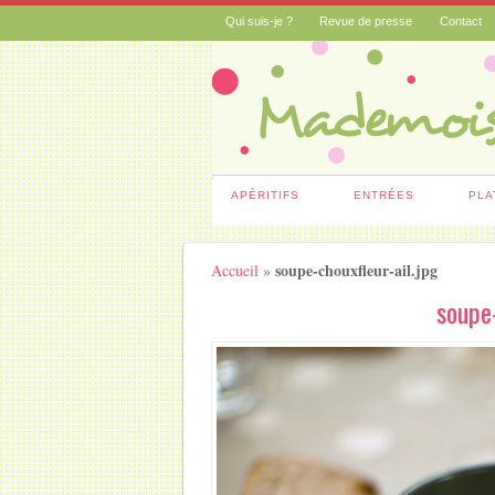
Qui suis-je ?
Revue de presse
Contact
APÉRITIFS
ENTRÉES
PLA
soupe-chouxfleur-ail.jpg
Accueil
»
soupe-