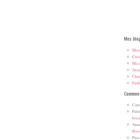
Mes blo
Mis
Cuis
Ma c
Ave
Cléa
Fas
Comment
Caro
Patr
boc
Ann
floc
Pasc