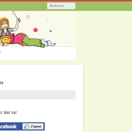
ËL
he
ez moi sur