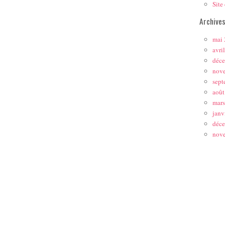
Site
Archive
mai
avri
déc
nov
sept
août
mar
janv
déc
nov