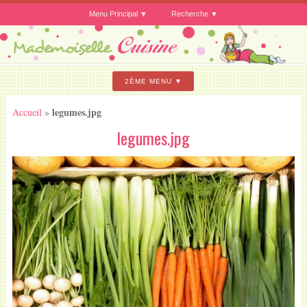
Menu Principal
Recherche
2ÈME MENU
legumes.jpg
Accueil
»
legumes.jpg