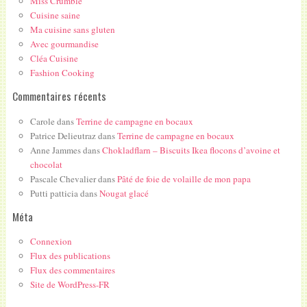
Miss Crumble
Cuisine saine
Ma cuisine sans gluten
Avec gourmandise
Cléa Cuisine
Fashion Cooking
Commentaires récents
Carole
dans
Terrine de campagne en bocaux
Patrice Delieutraz
dans
Terrine de campagne en bocaux
Anne Jammes
dans
Chokladflarn – Biscuits Ikea flocons d’avoine et
chocolat
Pascale Chevalier
dans
Pâté de foie de volaille de mon papa
Putti patticia
dans
Nougat glacé
Méta
Connexion
Flux des publications
Flux des commentaires
Site de WordPress-FR