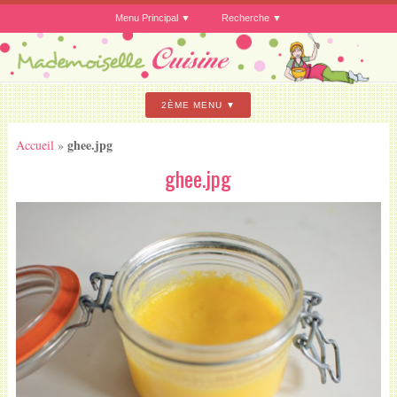
Menu Principal
Recherche
2ÈME MENU
ghee.jpg
Accueil
»
ghee.jpg