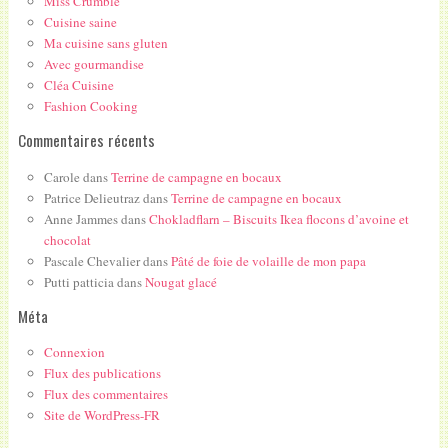
Miss Crumble
Cuisine saine
Ma cuisine sans gluten
Avec gourmandise
Cléa Cuisine
Fashion Cooking
Commentaires récents
Carole
dans
Terrine de campagne en bocaux
Patrice Delieutraz
dans
Terrine de campagne en bocaux
Anne Jammes
dans
Chokladflarn – Biscuits Ikea flocons d’avoine et
chocolat
Pascale Chevalier
dans
Pâté de foie de volaille de mon papa
Putti patticia
dans
Nougat glacé
Méta
Connexion
Flux des publications
Flux des commentaires
Site de WordPress-FR