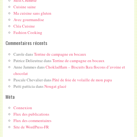
Miss Crumble
Cuisine saine
Ma cuisine sans gluten
Avec gourmandise
Cléa Cuisine
Fashion Cooking
Commentaires récents
Carole
dans
Terrine de campagne en bocaux
Patrice Delieutraz
dans
Terrine de campagne en bocaux
Anne Jammes
dans
Chokladflarn – Biscuits Ikea flocons d’avoine et
chocolat
Pascale Chevalier
dans
Pâté de foie de volaille de mon papa
Putti patticia
dans
Nougat glacé
Méta
Connexion
Flux des publications
Flux des commentaires
Site de WordPress-FR