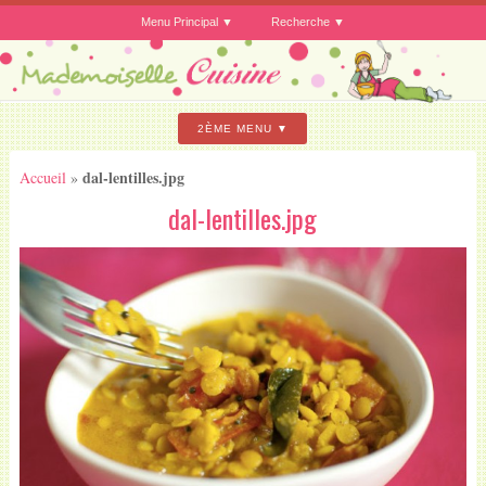
Menu Principal
Recherche
2ÈME MENU
dal-lentilles.jpg
Accueil
»
dal-lentilles.jpg