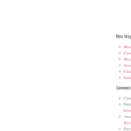
Mes blo
Mis
Cuis
Ma c
Ave
Cléa
Fas
Comment
Caro
Patr
boc
Ann
floc
Pasc