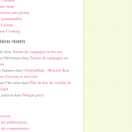
s Crumble
ine saine
uisine sans gluten
c gourmandise
 Cuisine
hion Cooking
aires récents
le
dans
Terrine de campagne en bocaux
ice Delieutraz
dans
Terrine de campagne en
aux
e Jammes
dans
Chokladflarn – Biscuits Ikea
ons d’avoine et chocolat
ale Chevalier
dans
Pâté de foie de volaille de
 papa
i patticia
dans
Nougat glacé
nexion
 des publications
 des commentaires