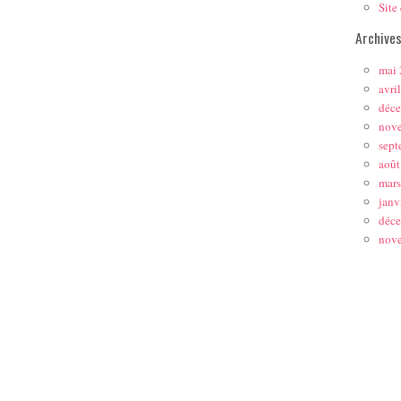
Site
Archive
mai
avri
déc
nov
sept
août
mar
janv
déc
nov