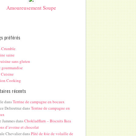
Amoureusement Soupe
gs préférés
s Crumble
ine saine
uisine sans gluten
c gourmandise
 Cuisine
hion Cooking
aires récents
le
dans
Terrine de campagne en bocaux
ice Delieutraz
dans
Terrine de campagne en
aux
e Jammes
dans
Chokladflarn – Biscuits Ikea
ons d’avoine et chocolat
ale Chevalier
dans
Pâté de foie de volaille de