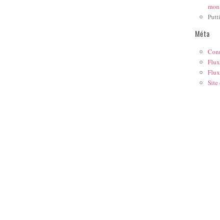
mon
Putt
Méta
Con
Flux
Flux
Site