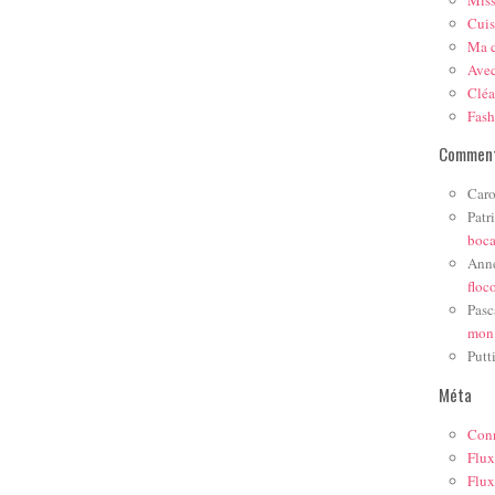
Mis
Cuis
Ma c
Ave
Cléa
Fas
Comment
Caro
Patr
boc
Ann
floc
Pasc
mon
Putt
Méta
Con
Flux
Flux