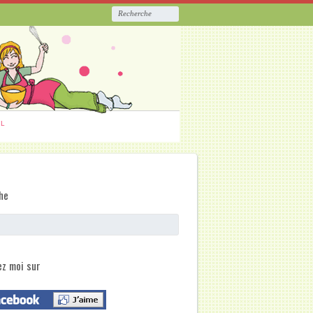
ËL
he
ez moi sur