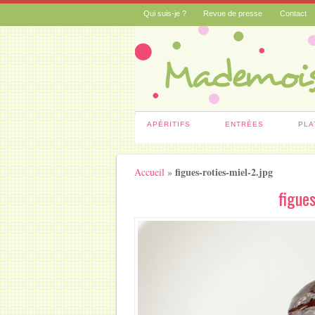
Qui suis-je ?
Revue de presse
Contact
APÉRITIFS
ENTRÉES
PLA
figues-roties-miel-2.jpg
Accueil
»
figues