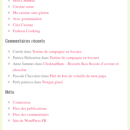
Miss Crumble
Cuisine saine
Ma cuisine sans gluten
Avec gourmandise
Cléa Cuisine
Fashion Cooking
Commentaires récents
Carole
dans
Terrine de campagne en bocaux
Patrice Delieutraz
dans
Terrine de campagne en bocaux
Anne Jammes
dans
Chokladflarn – Biscuits Ikea flocons d’avoine et
chocolat
Pascale Chevalier
dans
Pâté de foie de volaille de mon papa
Putti patticia
dans
Nougat glacé
Méta
Connexion
Flux des publications
Flux des commentaires
Site de WordPress-FR