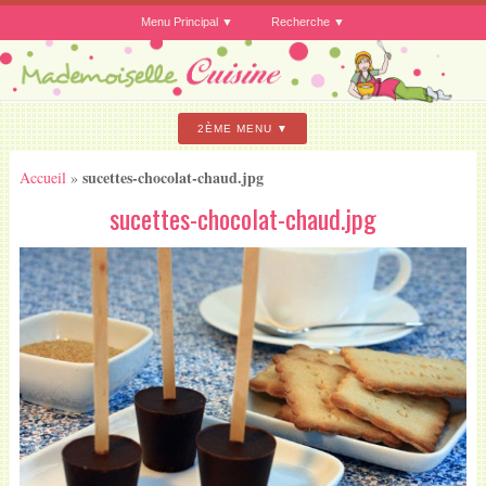
Menu Principal
Recherche
2ÈME MENU
sucettes-chocolat-chaud.jpg
Accueil
»
sucettes-chocolat-chaud.jpg