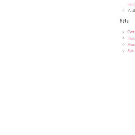
mon
Putt
Méta
Con
Flux
Flux
Site