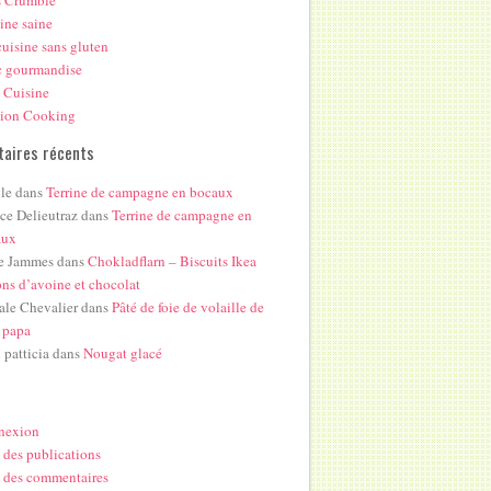
s Crumble
ine saine
uisine sans gluten
c gourmandise
 Cuisine
hion Cooking
aires récents
le
dans
Terrine de campagne en bocaux
ice Delieutraz
dans
Terrine de campagne en
aux
e Jammes
dans
Chokladflarn – Biscuits Ikea
ons d’avoine et chocolat
ale Chevalier
dans
Pâté de foie de volaille de
 papa
i patticia
dans
Nougat glacé
nexion
 des publications
 des commentaires