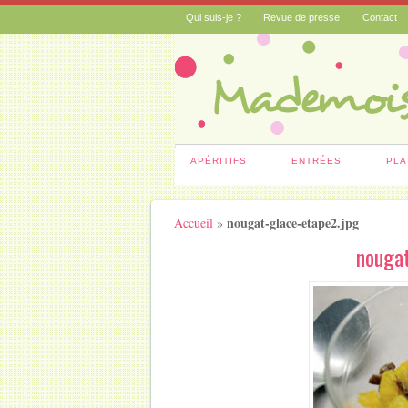
Qui suis-je ?
Revue de presse
Contact
APÉRITIFS
ENTRÉES
PLA
nougat-glace-etape2.jpg
Accueil
»
nougat