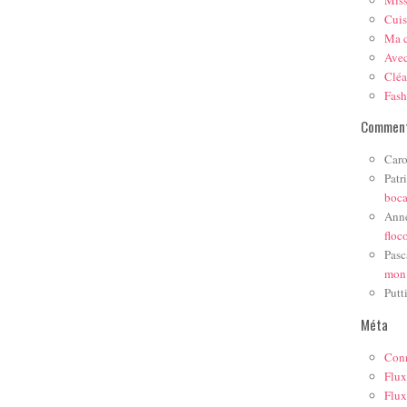
Mis
Cuis
Ma c
Ave
Cléa
Fas
Comment
Caro
Patr
boc
Ann
floc
Pasc
mon
Putt
Méta
Con
Flux
Flux