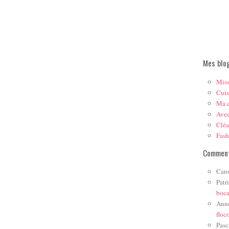
Mes blo
Mis
Cuis
Ma c
Ave
Cléa
Fas
Comment
Caro
Patr
boc
Ann
floc
Pasc