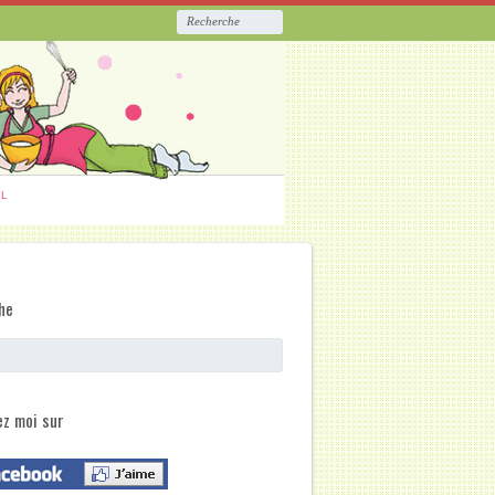
ËL
he
ez moi sur