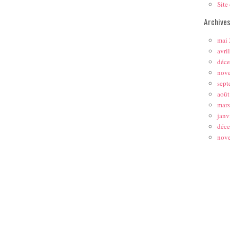
Site
Archive
mai
avri
déc
nov
sept
août
mar
janv
déc
nov