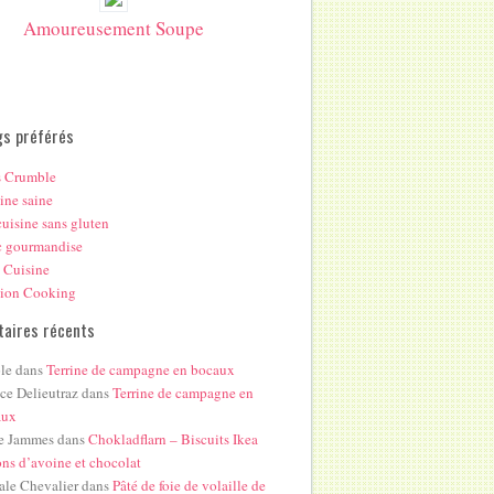
Amoureusement Soupe
gs préférés
s Crumble
ine saine
uisine sans gluten
c gourmandise
 Cuisine
hion Cooking
aires récents
le
dans
Terrine de campagne en bocaux
ice Delieutraz
dans
Terrine de campagne en
aux
e Jammes
dans
Chokladflarn – Biscuits Ikea
ons d’avoine et chocolat
ale Chevalier
dans
Pâté de foie de volaille de