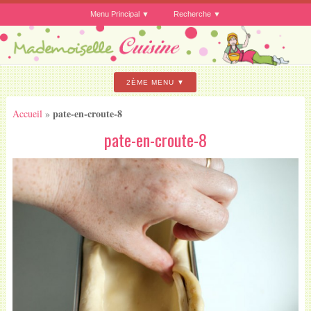
Menu Principal
Recherche
2ÈME MENU
pate-en-croute-8
Accueil
»
pate-en-croute-8