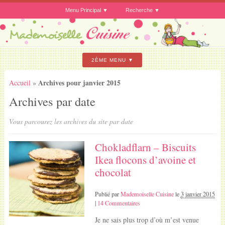
Menu Principal
Recherche
2ÈME MENU
Archives pour janvier 2015
Accueil
»
Archives par date
Vous parcourez les archives du site par date
Chokladflarn – Biscuits
Ikea flocons d’avoine et
chocolat
Publié par
Mademoiselle Cuisine
le
3 janvier 2015
|
14 Commentaires
Je ne sais plus trop d’où m’est venue