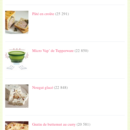
Pâté en croûte
(25 291)
Micro Vap’ de Tupperware
(22 850)
Nougat glacé
(22 848)
Gratin de butternut au curry
(20 581)