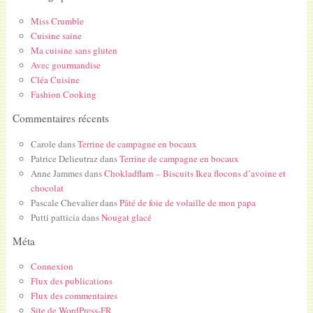
Miss Crumble
Cuisine saine
Ma cuisine sans gluten
Avec gourmandise
Cléa Cuisine
Fashion Cooking
Commentaires récents
Carole
dans
Terrine de campagne en bocaux
Patrice Delieutraz
dans
Terrine de campagne en bocaux
Anne Jammes
dans
Chokladflarn – Biscuits Ikea flocons d’avoine et
chocolat
Pascale Chevalier
dans
Pâté de foie de volaille de mon papa
Putti patticia
dans
Nougat glacé
Méta
Connexion
Flux des publications
Flux des commentaires
Site de WordPress-FR