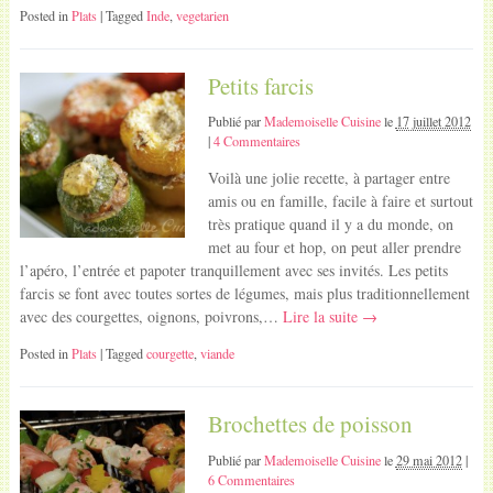
Posted in
Plats
| Tagged
Inde
,
vegetarien
Petits farcis
Publié par
Mademoiselle Cuisine
le
17 juillet 2012
|
4 Commentaires
Voilà une jolie recette, à partager entre
amis ou en famille, facile à faire et surtout
très pratique quand il y a du monde, on
met au four et hop, on peut aller prendre
l’apéro, l’entrée et papoter tranquillement avec ses invités. Les petits
farcis se font avec toutes sortes de légumes, mais plus traditionnellement
avec des courgettes, oignons, poivrons,…
Lire la suite →
Posted in
Plats
| Tagged
courgette
,
viande
Brochettes de poisson
Publié par
Mademoiselle Cuisine
le
29 mai 2012
|
6 Commentaires