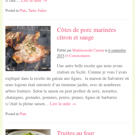
il faut…
Lire la suite →
Posted in
Plats
,
Tartes Salées
Côtes de porc marinées
citron et sauge
Publié par
Mademoiselle Cuisine
le
6 septembre
2015
|
6 Commentaires
Une autre belle recette que nous avons
réalisée en Sicile. Comme je vous l’avais
expliqué dans la recette du gateau aux figues, la maison de Salvatore où
nous logions était entourée d’un immense jardin, avec de nombreux
arbres fruitiers. Selon la saison on peut profiter de noix, noisettes,
chataignes, grenades, pommes, poires, prunes, figues de barbaries
(c’était la pleine saison…
Lire la suite →
Posted in
Plats
Truites au four