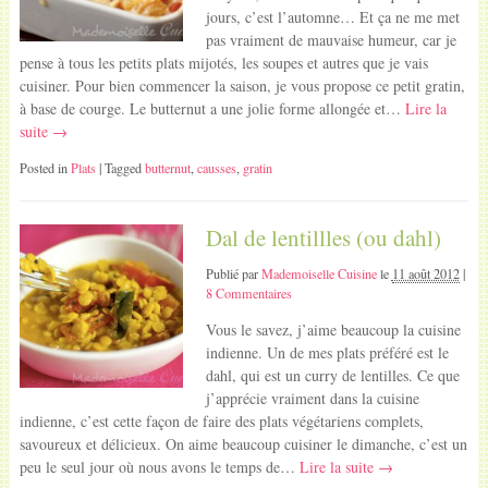
jours, c’est l’automne… Et ça ne me met
pas vraiment de mauvaise humeur, car je
pense à tous les petits plats mijotés, les soupes et autres que je vais
cuisiner. Pour bien commencer la saison, je vous propose ce petit gratin,
à base de courge. Le butternut a une jolie forme allongée et…
Lire la
suite →
Posted in
Plats
| Tagged
butternut
,
causses
,
gratin
Dal de lentillles (ou dahl)
Publié par
Mademoiselle Cuisine
le
11 août 2012
|
8 Commentaires
Vous le savez, j’aime beaucoup la cuisine
indienne. Un de mes plats préféré est le
dahl, qui est un curry de lentilles. Ce que
j’apprécie vraiment dans la cuisine
indienne, c’est cette façon de faire des plats végétariens complets,
savoureux et délicieux. On aime beaucoup cuisiner le dimanche, c’est un
peu le seul jour où nous avons le temps de…
Lire la suite →