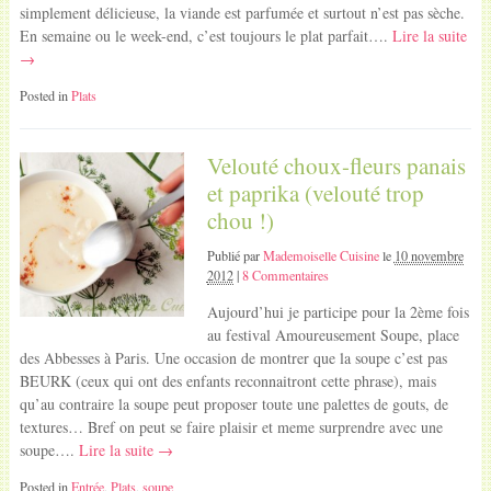
simplement délicieuse, la viande est parfumée et surtout n’est pas sèche.
En semaine ou le week-end, c’est toujours le plat parfait….
Lire la suite
→
Posted in
Plats
Velouté choux-fleurs panais
et paprika (velouté trop
chou !)
Publié par
Mademoiselle Cuisine
le
10 novembre
2012
|
8 Commentaires
Aujourd’hui je participe pour la 2ème fois
au festival Amoureusement Soupe, place
des Abbesses à Paris. Une occasion de montrer que la soupe c’est pas
BEURK (ceux qui ont des enfants reconnaitront cette phrase), mais
qu’au contraire la soupe peut proposer toute une palettes de gouts, de
textures… Bref on peut se faire plaisir et meme surprendre avec une
soupe….
Lire la suite →
Posted in
Entrée
,
Plats
,
soupe