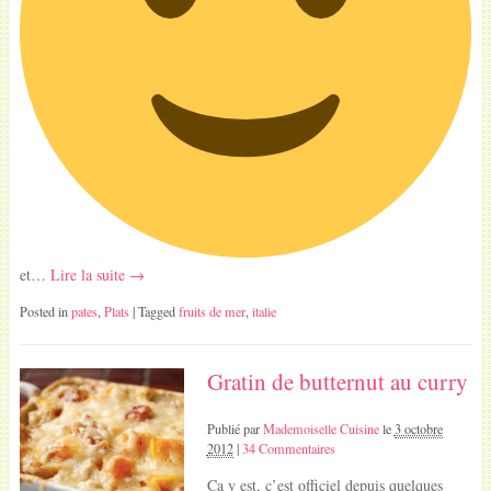
et…
Lire la suite →
Posted in
pates
,
Plats
| Tagged
fruits de mer
,
italie
Gratin de butternut au curry
Publié par
Mademoiselle Cuisine
le
3 octobre
2012
|
34 Commentaires
Ca y est, c’est officiel depuis quelques