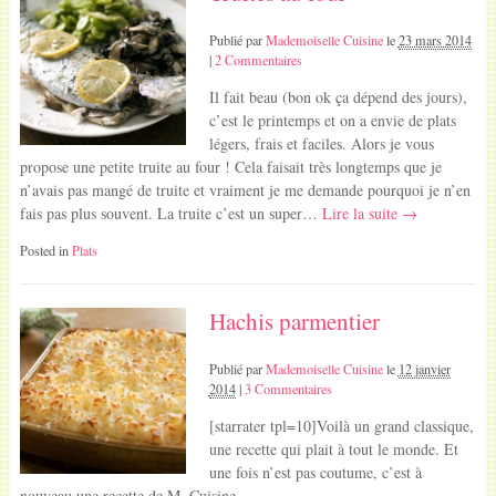
Publié par
Mademoiselle Cuisine
le
23 mars 2014
|
2 Commentaires
Il fait beau (bon ok ça dépend des jours),
c’est le printemps et on a envie de plats
légers, frais et faciles. Alors je vous
propose une petite truite au four ! Cela faisait très longtemps que je
n’avais pas mangé de truite et vraiment je me demande pourquoi je n’en
fais pas plus souvent. La truite c’est un super…
Lire la suite →
Posted in
Plats
Hachis parmentier
Publié par
Mademoiselle Cuisine
le
12 janvier
2014
|
3 Commentaires
[starrater tpl=10]Voilà un grand classique,
une recette qui plait à tout le monde. Et
une fois n’est pas coutume, c’est à
nouveau une recette de M. Cuisine