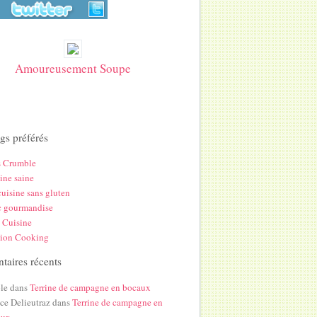
Amoureusement Soupe
gs préférés
s Crumble
ine saine
uisine sans gluten
c gourmandise
 Cuisine
hion Cooking
aires récents
le
dans
Terrine de campagne en bocaux
ice Delieutraz
dans
Terrine de campagne en
aux