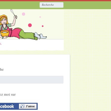
ËL
che
ez moi sur