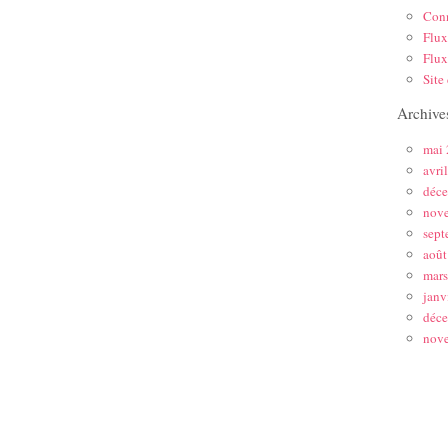
Con
Flux
Flux
Site
Archive
mai
avri
déc
nov
sept
août
mar
janv
déc
nov