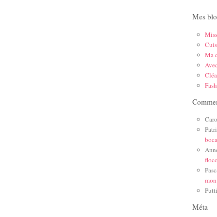
Mes blo
Mis
Cuis
Ma c
Ave
Cléa
Fas
Comment
Caro
Patr
boc
Ann
floc
Pasc
mon
Putt
Méta