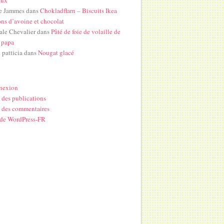
e Jammes
dans
Chokladflarn – Biscuits Ikea
ons d’avoine et chocolat
ale Chevalier
dans
Pâté de foie de volaille de
 papa
i patticia
dans
Nougat glacé
nexion
 des publications
 des commentaires
 de WordPress-FR