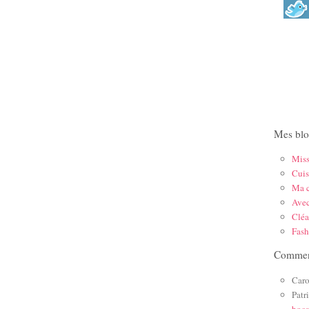
Mes blo
Mis
Cuis
Ma c
Ave
Cléa
Fas
Comment
Caro
Patr
boc