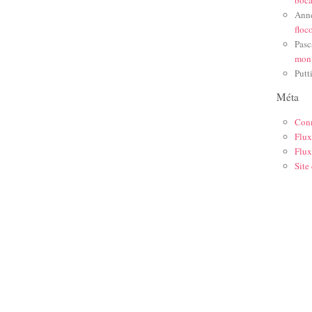
Ann
floc
Pasc
mon
Putt
Méta
Con
Flux
Flux
Site