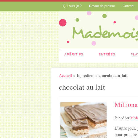
Qui suis-je ?
Revue de presse
Contact
APÉRITIFS
ENTRÉES
PLA
chocolat-au-lait
Accueil
» Ingrédients:
chocolat au lait
Millionai
Publié par
Made
L’autre jour,
pour prendre