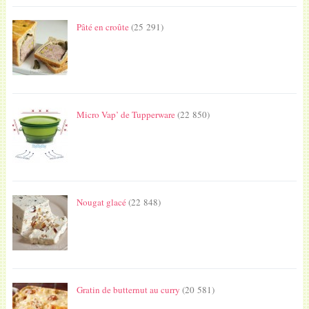
Pâté en croûte
(25 291)
Micro Vap’ de Tupperware
(22 850)
Nougat glacé
(22 848)
Gratin de butternut au curry
(20 581)