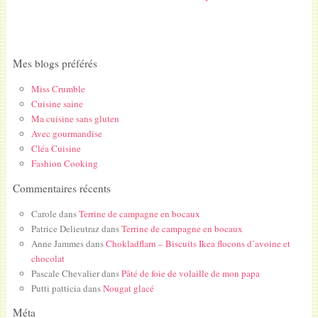
Mes blogs préférés
Miss Crumble
Cuisine saine
Ma cuisine sans gluten
Avec gourmandise
Cléa Cuisine
Fashion Cooking
Commentaires récents
Carole
dans
Terrine de campagne en bocaux
Patrice Delieutraz
dans
Terrine de campagne en bocaux
Anne Jammes
dans
Chokladflarn – Biscuits Ikea flocons d’avoine et
chocolat
Pascale Chevalier
dans
Pâté de foie de volaille de mon papa
Putti patticia
dans
Nougat glacé
Méta