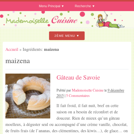
Menu Principal
Recherche
2ÈME MENU
maizena
Accueil
» Ingrédients:
maizena
Gâteau de Savoie
Publié par
Mademoiselle Cuisine
le
9 décembre
2015
|
5 Commentaires
Il fait froid, il fait nuit, bref en cette
saison on a besoin de réconfort et de
douceur. Rien de mieux qu’un gâteau
moelleux, à déguster seul ou accompagné d’une crème vanille, chocolat,
de fruits frais (de l’ananas, des clémentines, des kiwis…), de glace… on