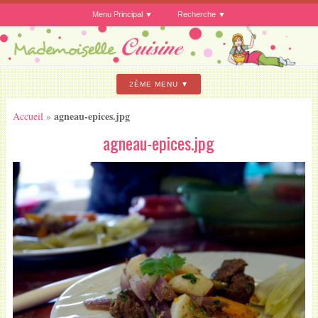
Menu Principal
Recherche
2ÈME MENU
agneau-epices.jpg
Accueil
»
agneau-epices.jpg