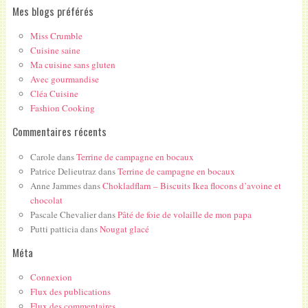
Mes blogs préférés
Miss Crumble
Cuisine saine
Ma cuisine sans gluten
Avec gourmandise
Cléa Cuisine
Fashion Cooking
Commentaires récents
Carole
dans
Terrine de campagne en bocaux
Patrice Delieutraz
dans
Terrine de campagne en bocaux
Anne Jammes
dans
Chokladflarn – Biscuits Ikea flocons d’avoine et
chocolat
Pascale Chevalier
dans
Pâté de foie de volaille de mon papa
Putti patticia
dans
Nougat glacé
Méta
Connexion
Flux des publications
Flux des commentaires