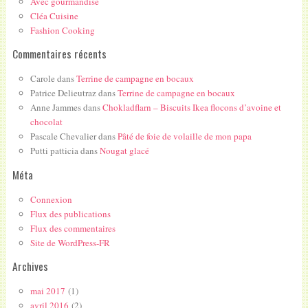
Avec gourmandise
Cléa Cuisine
Fashion Cooking
Commentaires récents
Carole
dans
Terrine de campagne en bocaux
Patrice Delieutraz
dans
Terrine de campagne en bocaux
Anne Jammes
dans
Chokladflarn – Biscuits Ikea flocons d’avoine et
chocolat
Pascale Chevalier
dans
Pâté de foie de volaille de mon papa
Putti patticia
dans
Nougat glacé
Méta
Connexion
Flux des publications
Flux des commentaires
Site de WordPress-FR
Archives
mai 2017
(1)
avril 2016
(2)