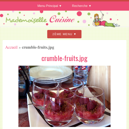
Menu Principal
Recherche
2ÈME MENU
crumble-fruits.jpg
Accueil
»
crumble-fruits.jpg