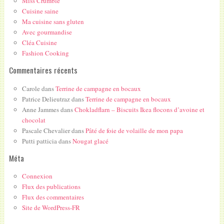
Miss Crumble
Cuisine saine
Ma cuisine sans gluten
Avec gourmandise
Cléa Cuisine
Fashion Cooking
Commentaires récents
Carole
dans
Terrine de campagne en bocaux
Patrice Delieutraz
dans
Terrine de campagne en bocaux
Anne Jammes
dans
Chokladflarn – Biscuits Ikea flocons d’avoine et
chocolat
Pascale Chevalier
dans
Pâté de foie de volaille de mon papa
Putti patticia
dans
Nougat glacé
Méta
Connexion
Flux des publications
Flux des commentaires
Site de WordPress-FR