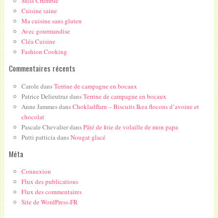
Miss Crumble
Cuisine saine
Ma cuisine sans gluten
Avec gourmandise
Cléa Cuisine
Fashion Cooking
Commentaires récents
Carole
dans
Terrine de campagne en bocaux
Patrice Delieutraz
dans
Terrine de campagne en bocaux
Anne Jammes
dans
Chokladflarn – Biscuits Ikea flocons d’avoine et
chocolat
Pascale Chevalier
dans
Pâté de foie de volaille de mon papa
Putti patticia
dans
Nougat glacé
Méta
Connexion
Flux des publications
Flux des commentaires
Site de WordPress-FR