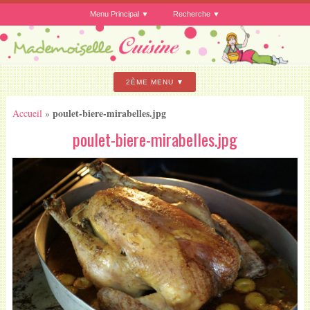
Menu Principal
Recherche
2ÈME MENU
poulet-biere-mirabelles.jpg
Accueil
»
poulet-biere-mirabelles.jpg