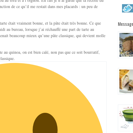
oa au tofu et à l’oignon. En fait je n’ai gardé que la recette du
fonction de ce qu’il me restait dans mes placards : un peu de
tarte était vraiment bonne, et la pâte était très bonne. Ce que
Message
di au bureau, lorsque j’ai réchauffé une part de tarte au
e tenait beaucoup mieux qu’une pâte classique, qui devient molle
te au quinoa, on est bien calé, non pas que ce soit bourratif,
classique.