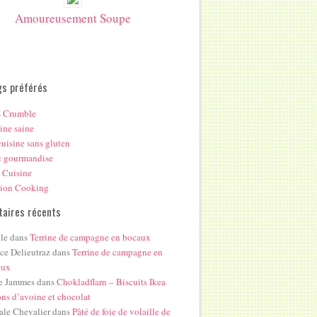
Amoureusement Soupe
gs préférés
s Crumble
ine saine
uisine sans gluten
c gourmandise
 Cuisine
hion Cooking
aires récents
le
dans
Terrine de campagne en bocaux
ice Delieutraz
dans
Terrine de campagne en
aux
e Jammes
dans
Chokladflarn – Biscuits Ikea
ons d’avoine et chocolat
ale Chevalier
dans
Pâté de foie de volaille de