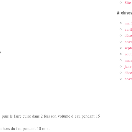
Site
Archive
mai
avri
déc
nov
sept
)
août
mar
janv
déc
nov
, puis le faire cuire dans 2 fois son volume d’eau pendant 15
noa hors du feu pendant 10 min.