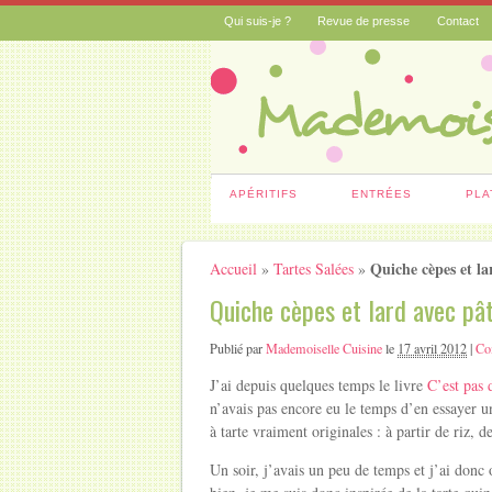
Qui suis-je ?
Revue de presse
Contact
APÉRITIFS
ENTRÉES
PLA
Quiche cèpes et la
Accueil
»
Tartes Salées
»
Quiche cèpes et lard avec pât
Publié par
Mademoiselle Cuisine
le
17 avril 2012
|
Co
J’ai depuis quelques temps le livre
C’est pas d
n’avais pas encore eu le temps d’en essayer un
à tarte vraiment originales : à partir de riz, 
Un soir, j’avais un peu de temps et j’ai donc