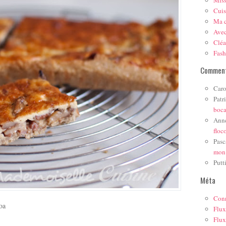
Mis
Cuis
Ma c
Ave
Cléa
Fas
Comment
Caro
Patr
boc
Ann
floc
Pasc
mon
Putt
Méta
Con
noa
Flux
Flux