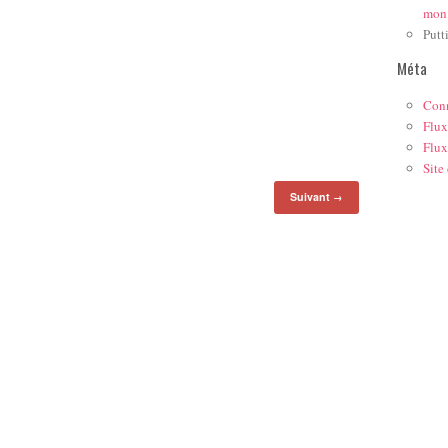
mon
Putt
Méta
Con
Flux
Flux
Site
Suivant
→