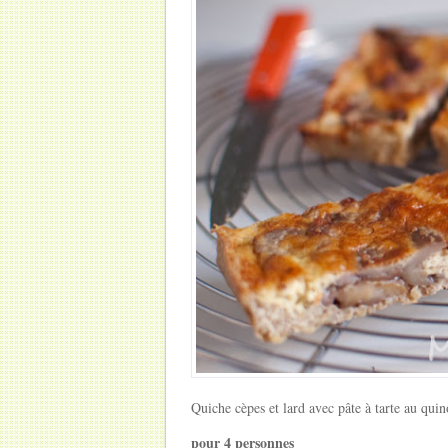
Quiche cèpes et lard avec pâte à tarte au qui
pour
4 personnes