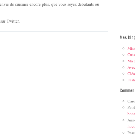
envie de cuisiner encore plus, que vous soyez débutants ou
sur Twitter.
Mes blo
Mis
Cuis
Ma c
Ave
Cléa
Fas
Comment
Caro
Patr
boc
Ann
floc
Pasc