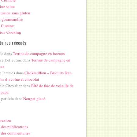
s Crumble
ine saine
uisine sans gluten
c gourmandise
 Cuisine
hion Cooking
aires récents
le
dans
Terrine de campagne en bocaux
ice Delieutraz
dans
Terrine de campagne en
aux
e Jammes
dans
Chokladflarn – Biscuits Ikea
ons d’avoine et chocolat
ale Chevalier
dans
Pâté de foie de volaille de
 papa
i patticia
dans
Nougat glacé
nexion
 des publications
 des commentaires