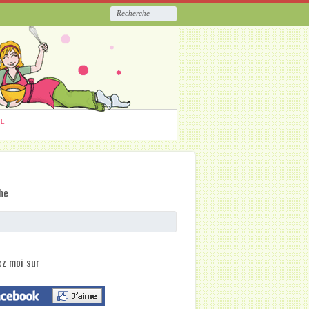
ËL
he
ez moi sur