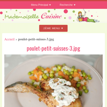
Menu Principal
Recherche
2ÈME MENU
poulet-petit-suisses-3.jpg
Accueil
»
poulet-petit-suisses-3.jpg