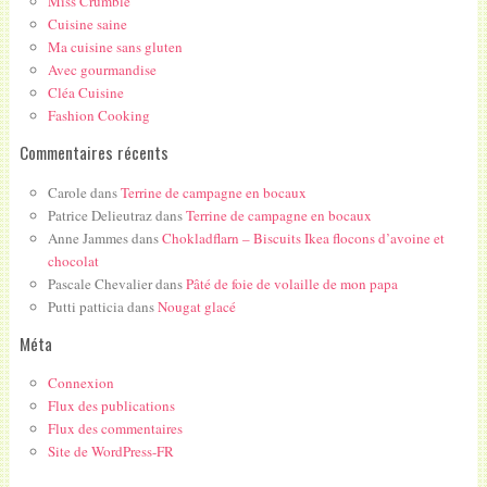
Miss Crumble
Cuisine saine
Ma cuisine sans gluten
Avec gourmandise
Cléa Cuisine
Fashion Cooking
Commentaires récents
Carole
dans
Terrine de campagne en bocaux
Patrice Delieutraz
dans
Terrine de campagne en bocaux
Anne Jammes
dans
Chokladflarn – Biscuits Ikea flocons d’avoine et
chocolat
Pascale Chevalier
dans
Pâté de foie de volaille de mon papa
Putti patticia
dans
Nougat glacé
Méta
Connexion
Flux des publications
Flux des commentaires
Site de WordPress-FR