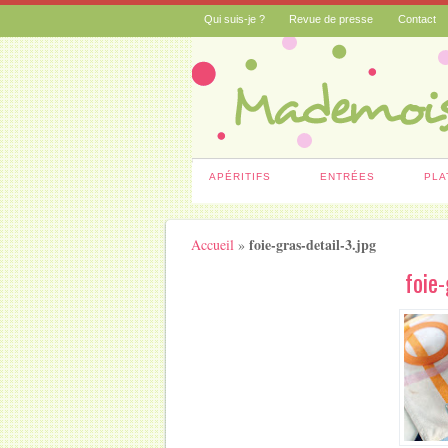
Qui suis-je ?
Revue de presse
Contact
APÉRITIFS
ENTRÉES
PLA
foie-gras-detail-3.jpg
Accueil
»
foie-