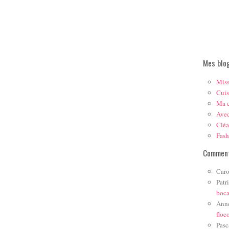
Mes blo
Mis
Cuis
Ma c
Ave
Cléa
Fas
Comment
Caro
Patr
boc
Ann
floc
Pasc