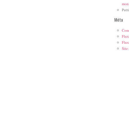
mon
Putt
Méta
Con
Flux
Flux
Site