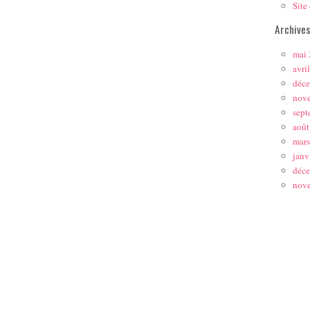
Site
Archive
mai
avri
déc
nov
sept
août
mar
janv
déc
nov