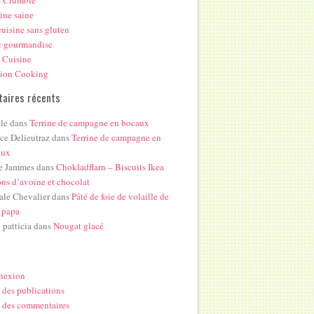
s Crumble
ine saine
uisine sans gluten
c gourmandise
 Cuisine
hion Cooking
aires récents
le
dans
Terrine de campagne en bocaux
ice Delieutraz
dans
Terrine de campagne en
aux
e Jammes
dans
Chokladflarn – Biscuits Ikea
ons d’avoine et chocolat
ale Chevalier
dans
Pâté de foie de volaille de
 papa
i patticia
dans
Nougat glacé
nexion
 des publications
 des commentaires