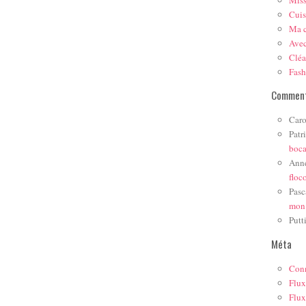
Mis
Cuis
Ma c
Ave
Cléa
Fas
Comment
Caro
Patr
boc
Ann
floc
Pasc
mon
Putt
Méta
Con
Flux
Flux