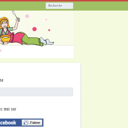
ËL
he
ez moi sur