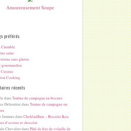
Amoureusement Soupe
gs préférés
s Crumble
ine saine
uisine sans gluten
c gourmandise
 Cuisine
hion Cooking
aires récents
le
dans
Terrine de campagne en bocaux
ice Delieutraz
dans
Terrine de campagne en
aux
e Jammes
dans
Chokladflarn – Biscuits Ikea
ons d’avoine et chocolat
ale Chevalier
dans
Pâté de foie de volaille de