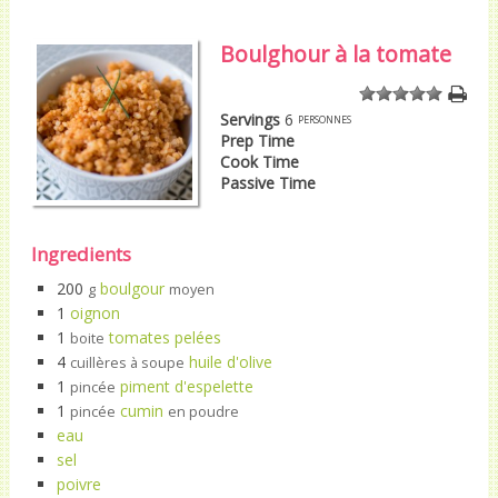
Boulghour à la tomate
1
2
3
4
5
Servings
6
personnes
Prep Time
Cook Time
Passive Time
Ingredients
200
boulgour
g
moyen
1
oignon
1
tomates pelées
boite
4
huile d'olive
cuillères à soupe
1
piment d'espelette
pincée
1
cumin
pincée
en poudre
eau
sel
poivre