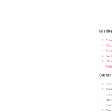
Mes blo
Mis
Cuis
Ma c
Ave
Cléa
Fas
Comment
Caro
Patr
boc
Ann
floc
Pasc