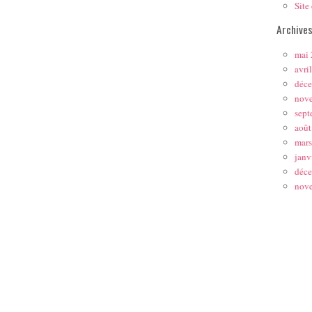
Site
Archive
mai
avri
déc
nov
sept
août
mar
janv
déc
nov