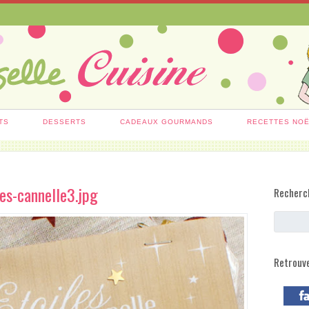
TS
DESSERTS
CADEAUX GOURMANDS
RECETTES NO
les-cannelle3.jpg
Recherc
Retrouv