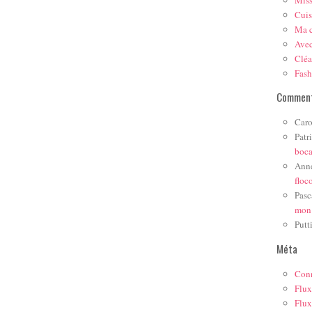
Mis
Cuis
Ma c
Ave
Cléa
Fas
Comment
Caro
Patr
boc
Ann
floc
Pasc
mon
Putt
Méta
Con
Flux
Flux