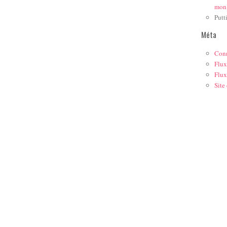
mon
Putt
Méta
Con
Flux
Flux
Site