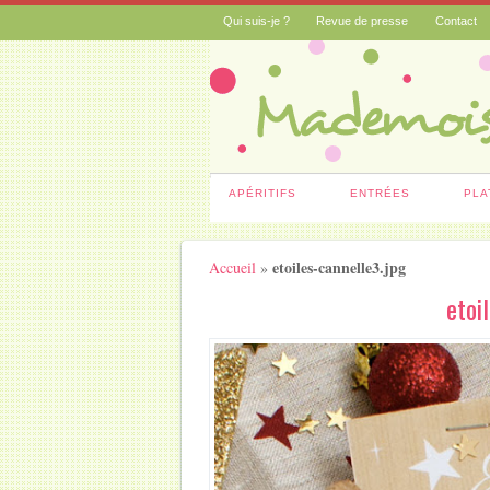
Qui suis-je ?
Revue de presse
Contact
APÉRITIFS
ENTRÉES
PLA
etoiles-cannelle3.jpg
Accueil
»
etoi