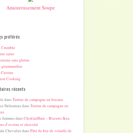
Amoureusement Soupe
gs préférés
s Crumble
ine saine
uisine sans gluten
c gourmandise
 Cuisine
hion Cooking
aires récents
le
dans
Terrine de campagne en bocaux
ice Delieutraz
dans
Terrine de campagne en
aux
e Jammes
dans
Chokladflarn – Biscuits Ikea
ons d’avoine et chocolat
ale Chevalier
dans
Pâté de foie de volaille de