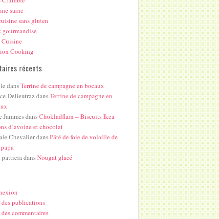
s Crumble
ine saine
uisine sans gluten
c gourmandise
 Cuisine
hion Cooking
aires récents
le
dans
Terrine de campagne en bocaux
ice Delieutraz
dans
Terrine de campagne en
aux
e Jammes
dans
Chokladflarn – Biscuits Ikea
ons d’avoine et chocolat
ale Chevalier
dans
Pâté de foie de volaille de
 papa
i patticia
dans
Nougat glacé
nexion
 des publications
 des commentaires