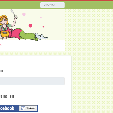
ËL
he
ez moi sur