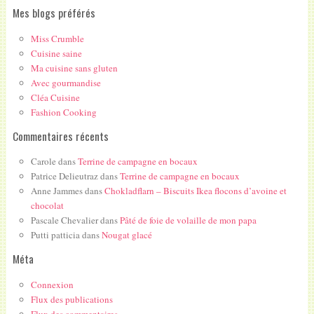
Mes blogs préférés
Miss Crumble
Cuisine saine
Ma cuisine sans gluten
Avec gourmandise
Cléa Cuisine
Fashion Cooking
Commentaires récents
Carole
dans
Terrine de campagne en bocaux
Patrice Delieutraz
dans
Terrine de campagne en bocaux
Anne Jammes
dans
Chokladflarn – Biscuits Ikea flocons d’avoine et
chocolat
Pascale Chevalier
dans
Pâté de foie de volaille de mon papa
Putti patticia
dans
Nougat glacé
Méta
Connexion
Flux des publications
Flux des commentaires