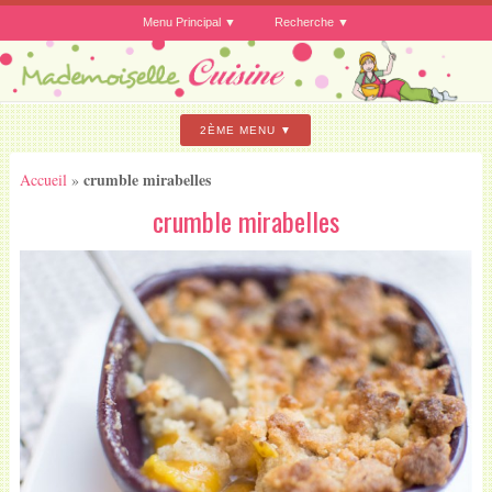
Menu Principal
Recherche
2ÈME MENU
crumble mirabelles
Accueil
»
crumble mirabelles