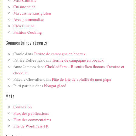
Miss Crumble
Cuisine saine
Ma cuisine sans gluten
Avec gourmandise
Cléa Cuisine
Fashion Cooking
Commentaires récents
Carole
dans
Terrine de campagne en bocaux
Patrice Delieutraz
dans
Terrine de campagne en bocaux
Anne Jammes
dans
Chokladflarn – Biscuits Ikea flocons d’avoine et
chocolat
Pascale Chevalier
dans
Pâté de foie de volaille de mon papa
Putti patticia
dans
Nougat glacé
Méta
Connexion
Flux des publications
Flux des commentaires
Site de WordPress-FR