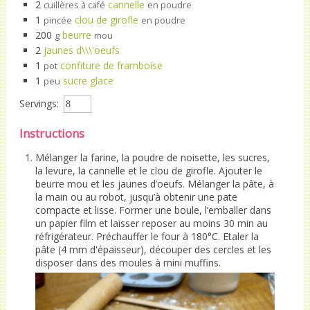
2
cannelle
cuillères à café
en poudre
1
clou de girofle
pincée
en poudre
200
beurre
g
mou
2
jaunes d\\\'oeufs
1
confiture de framboise
pot
1
sucre glace
peu
Servings:
Instructions
Mélanger la farine, la poudre de noisette, les sucres,
la levure, la cannelle et le clou de girofle. Ajouter le
beurre mou et les jaunes d’oeufs. Mélanger la pâte, à
la main ou au robot, jusqu’à obtenir une pate
compacte et lisse. Former une boule, l’emballer dans
un papier film et laisser reposer au moins 30 min au
réfrigérateur. Préchauffer le four à 180°C. Etaler la
pâte (4 mm d'épaisseur), découper des cercles et les
disposer dans des moules à mini muffins.