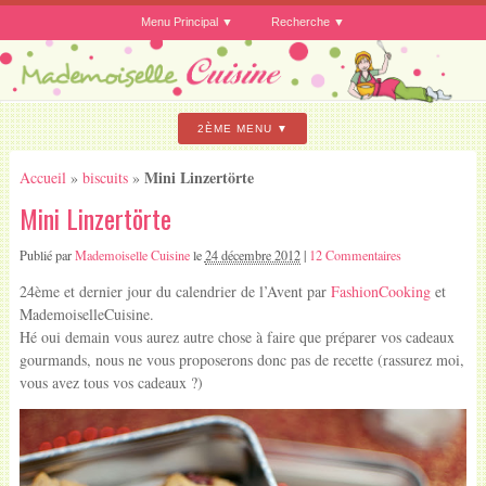
Menu Principal
Recherche
2ÈME MENU
Mini Linzertörte
Accueil
»
biscuits
»
Mini Linzertörte
Publié par
Mademoiselle Cuisine
le
24 décembre 2012
|
12 Commentaires
24ème et dernier jour du calendrier de l’Avent par
FashionCooking
et
MademoiselleCuisine.
Hé oui demain vous aurez autre chose à faire que préparer vos cadeaux
gourmands, nous ne vous proposerons donc pas de recette (rassurez moi,
vous avez tous vos cadeaux ?)