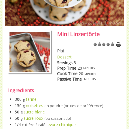
Mini Linzertörte
1
2
3
4
5
Plat
Dessert
Servings
8
Prep Time
20
minutes
Cook Time
20
minutes
Passive Time
minutes
Ingredients
300
farine
g
150
noisettes
g
en poudre (brutes de préférence)
50
sucre blanc
g
50
sucre roux
g
(ou cassonade)
1/4
levure chimique
cuillère à café