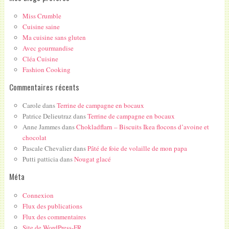
Miss Crumble
Cuisine saine
Ma cuisine sans gluten
Avec gourmandise
Cléa Cuisine
Fashion Cooking
Commentaires récents
Carole
dans
Terrine de campagne en bocaux
Patrice Delieutraz
dans
Terrine de campagne en bocaux
Anne Jammes
dans
Chokladflarn – Biscuits Ikea flocons d’avoine et
chocolat
Pascale Chevalier
dans
Pâté de foie de volaille de mon papa
Putti patticia
dans
Nougat glacé
Méta
Connexion
Flux des publications
Flux des commentaires
Site de WordPress-FR