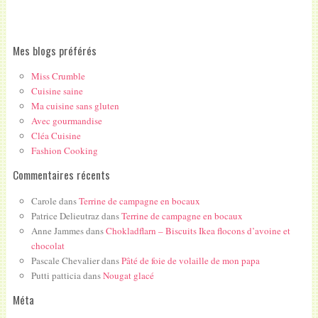
Mes blogs préférés
Miss Crumble
Cuisine saine
Ma cuisine sans gluten
Avec gourmandise
Cléa Cuisine
Fashion Cooking
Commentaires récents
Carole
dans
Terrine de campagne en bocaux
Patrice Delieutraz
dans
Terrine de campagne en bocaux
Anne Jammes
dans
Chokladflarn – Biscuits Ikea flocons d’avoine et
chocolat
Pascale Chevalier
dans
Pâté de foie de volaille de mon papa
Putti patticia
dans
Nougat glacé
Méta