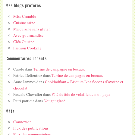
Mes blogs préférés
Miss Crumble
Cuisine saine
Ma cuisine sans gluten
Avec gourmandise
Cléa Cuisine
Fashion Cooking
Commentaires récents
Carole
dans
Terrine de campagne en bocaux
Patrice Delieutraz
dans
Terrine de campagne en bocaux
Anne Jammes
dans
Chokladflarn – Biscuits Ikea flocons d’avoine et
chocolat
Pascale Chevalier
dans
Pâté de foie de volaille de mon papa
Putti patticia
dans
Nougat glacé
Méta
Connexion
Flux des publications
Flux des commentaires