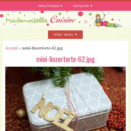
Menu Principal
Recherche
2ÈME MENU
mini-linzertorte-62.jpg
Accueil
»
mini-linzertorte-62.jpg