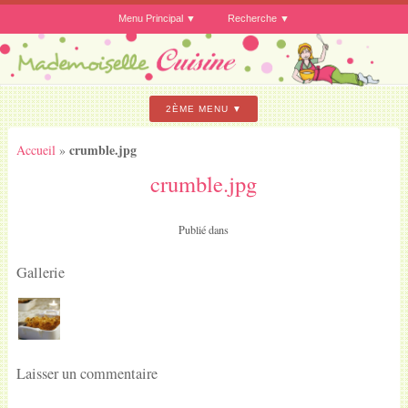
Menu Principal
Recherche
2ÈME MENU
crumble.jpg
Accueil
»
crumble.jpg
Publié dans
Gallerie
Laisser un commentaire