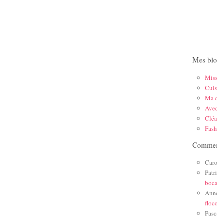
Mes blo
Mis
Cuis
Ma c
Ave
Cléa
Fas
Comment
Caro
Patr
boc
Ann
floc
Pasc