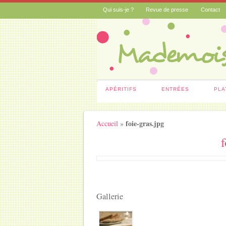
Qui suis-je ?
Revue de presse
Contact
APÉRITIFS
ENTRÉES
PLA
foie-gras.jpg
Accueil
»
f
Gallerie