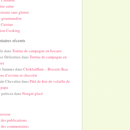
s Crumble
ine saine
uisine sans gluten
c gourmandise
 Cuisine
hion Cooking
aires récents
le
dans
Terrine de campagne en bocaux
ice Delieutraz
dans
Terrine de campagne en
aux
e Jammes
dans
Chokladflarn – Biscuits Ikea
ons d’avoine et chocolat
ale Chevalier
dans
Pâté de foie de volaille de
 papa
i patticia
dans
Nougat glacé
nexion
 des publications
 des commentaires