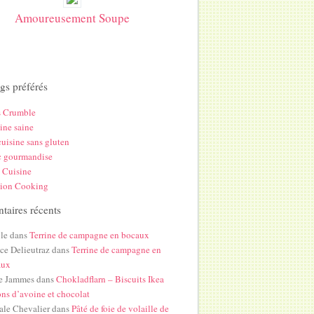
Amoureusement Soupe
gs préférés
s Crumble
ine saine
uisine sans gluten
c gourmandise
 Cuisine
hion Cooking
aires récents
le
dans
Terrine de campagne en bocaux
ice Delieutraz
dans
Terrine de campagne en
aux
e Jammes
dans
Chokladflarn – Biscuits Ikea
ons d’avoine et chocolat
ale Chevalier
dans
Pâté de foie de volaille de