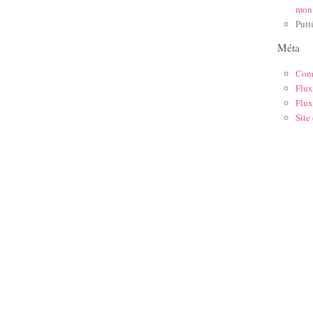
mon
Putt
Méta
Con
Flux
Flux
Site