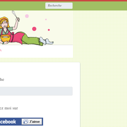
ËL
che
ez moi sur