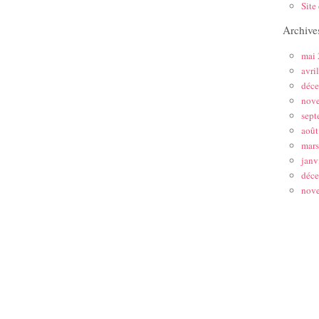
Site
Archive
mai
avri
déc
nov
sept
août
mar
janv
déc
nov