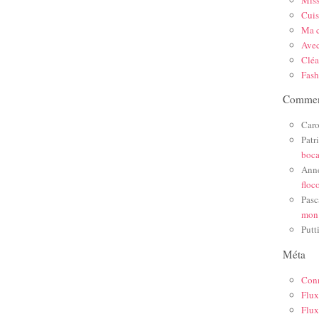
Mis
Cuis
Ma c
Ave
Cléa
Fas
Comment
Caro
Patr
boc
Ann
floc
Pasc
mon
Putt
Méta
Con
Flux
Flux