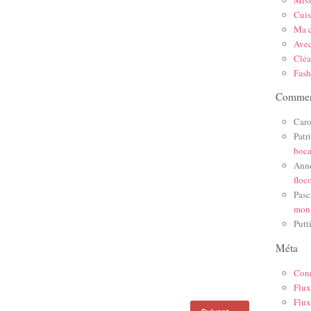
Mis
Cuis
Ma c
Ave
Cléa
Fas
Comment
Caro
Patr
boc
Ann
floc
Pasc
mon
Putt
Méta
Con
Flux
Flux