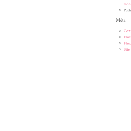
mon
Putt
Méta
Con
Flux
Flux
Site