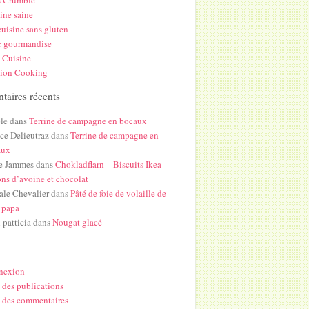
s Crumble
ine saine
uisine sans gluten
c gourmandise
 Cuisine
hion Cooking
aires récents
le
dans
Terrine de campagne en bocaux
ice Delieutraz
dans
Terrine de campagne en
aux
e Jammes
dans
Chokladflarn – Biscuits Ikea
ons d’avoine et chocolat
ale Chevalier
dans
Pâté de foie de volaille de
 papa
i patticia
dans
Nougat glacé
nexion
 des publications
 des commentaires