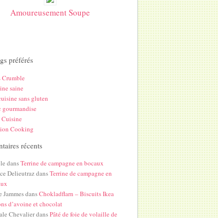
Amoureusement Soupe
gs préférés
s Crumble
ine saine
uisine sans gluten
c gourmandise
 Cuisine
hion Cooking
aires récents
le
dans
Terrine de campagne en bocaux
ice Delieutraz
dans
Terrine de campagne en
aux
e Jammes
dans
Chokladflarn – Biscuits Ikea
ons d’avoine et chocolat
ale Chevalier
dans
Pâté de foie de volaille de