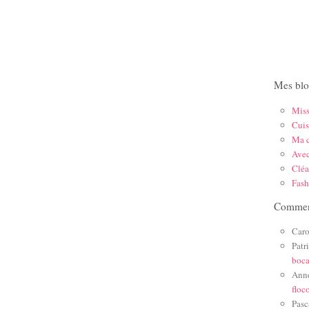
Mes blo
Mis
Cuis
Ma c
Ave
Cléa
Fas
Comment
Caro
Patr
boc
Ann
floc
Pasc