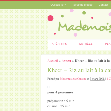
Qui suis-je ?
Revue de presse
Contact
APÉRITIFS
ENTRÉES
PLA
Kheer – Riz au lait à 
Accueil
»
dessert
»
Kheer – Riz au lait à la 
Publié par
Mademoiselle Cuisine
le
7 mars 2008
|
1 C
pour 4 personnes
préparation : 5 min
cuisson : 25 min