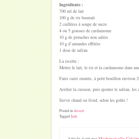
Ingrédients :
700 ml de lait
100 g de riz basmati
2 cuillères à soupe de sucre
4 ou 5 gousses de cardamome
10 g de pistaches non salées
10 g d’amandes effilées
1 dose de safran
La recette :
Mettre le lait, le riz et la cardamome dans une
Faire cuire ensuite, à petit bouillon environ 
Arrêter la cuisson, puis ajouter le safran, les
Servir chaud ou froid, selon les goûts !
Posted in
dessert
Tagged
Inde
Article écrit par
Mademoiselle Cuisin