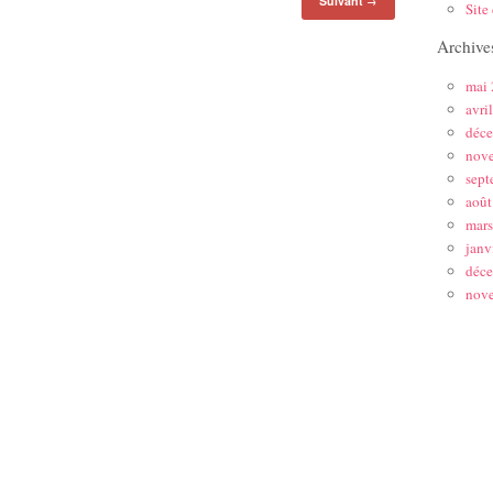
Suivant
→
Site
Archive
mai
avri
déc
nov
sept
août
mar
janv
déc
nov