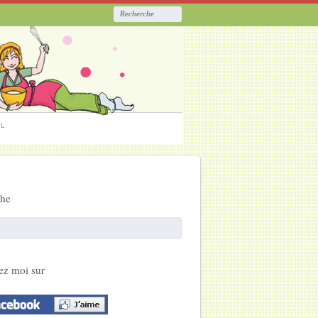
ËL
che
ez moi sur