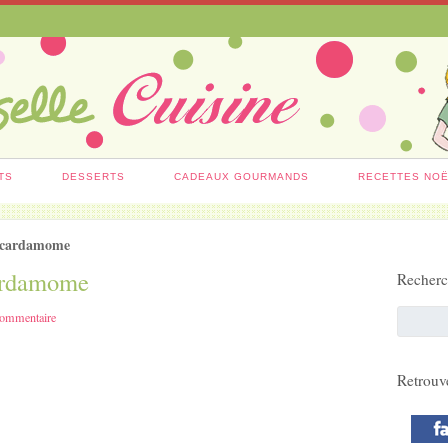
TS
DESSERTS
CADEAUX GOURMANDS
RECETTES NO
la cardamome
cardamome
Recher
ommentaire
Retrouv