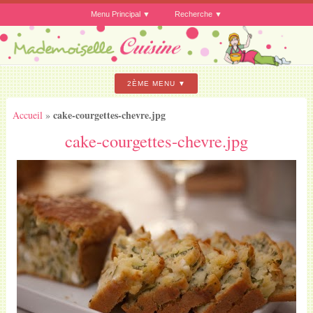
Menu Principal
Recherche
2ÈME MENU
cake-courgettes-chevre.jpg
Accueil
»
cake-courgettes-chevre.jpg