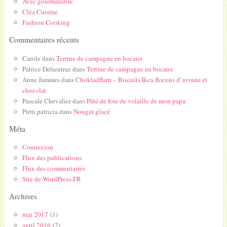
Avec gourmandise
Cléa Cuisine
Fashion Cooking
Commentaires récents
Carole
dans
Terrine de campagne en bocaux
Patrice Delieutraz
dans
Terrine de campagne en bocaux
Anne Jammes
dans
Chokladflarn – Biscuits Ikea flocons d’avoine et
chocolat
Pascale Chevalier
dans
Pâté de foie de volaille de mon papa
Putti patticia
dans
Nougat glacé
Méta
Connexion
Flux des publications
Flux des commentaires
Site de WordPress-FR
Archives
mai 2017
(1)
avril 2016
(2)