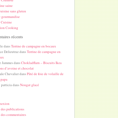
s Crumble
ine saine
uisine sans gluten
c gourmandise
 Cuisine
hion Cooking
aires récents
le
dans
Terrine de campagne en bocaux
ice Delieutraz
dans
Terrine de campagne en
aux
e Jammes
dans
Chokladflarn – Biscuits Ikea
ons d’avoine et chocolat
ale Chevalier
dans
Pâté de foie de volaille de
 papa
i patticia
dans
Nougat glacé
nexion
 des publications
 des commentaires