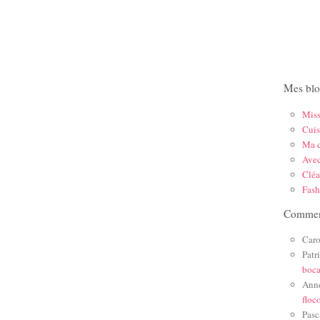
Mes blo
Mis
Cuis
Ma c
Ave
Cléa
Fas
Comment
Caro
Patr
boc
Ann
floc
Pasc