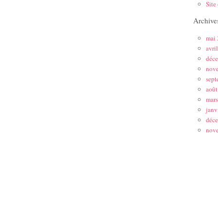
Site
Archive
mai
avri
déc
nov
sept
août
mar
janv
déc
nov