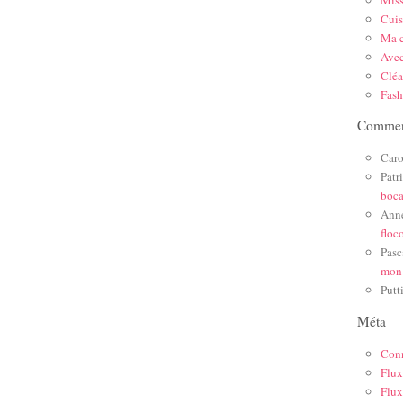
Mis
Cuis
Ma c
Ave
Cléa
Fas
Comment
Caro
Patr
boc
Ann
floc
Pasc
mon
Putt
Méta
Con
Flux
Flux