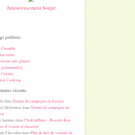
Amoureusement Soupe
gs préférés
s Crumble
ine saine
uisine sans gluten
c gourmandise
 Cuisine
hion Cooking
aires récents
le
dans
Terrine de campagne en bocaux
ice Delieutraz
dans
Terrine de campagne en
aux
e Jammes
dans
Chokladflarn – Biscuits Ikea
ons d’avoine et chocolat
ale Chevalier
dans
Pâté de foie de volaille de