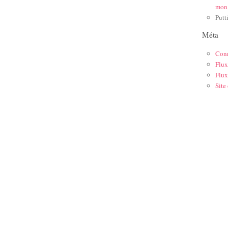
mon
Putt
Méta
Con
Flux
Flux
Site