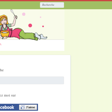
ËL
che
ez moi sur