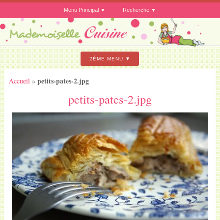
Menu Principal
Recherche
2ÈME MENU
petits-pates-2.jpg
Accueil
»
petits-pates-2.jpg