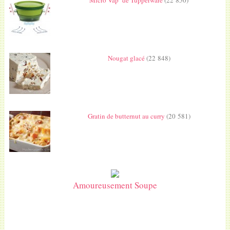
Micro Vap’ de Tupperware
(22 850)
Nougat glacé
(22 848)
Gratin de butternut au curry
(20 581)
Amoureusement Soupe