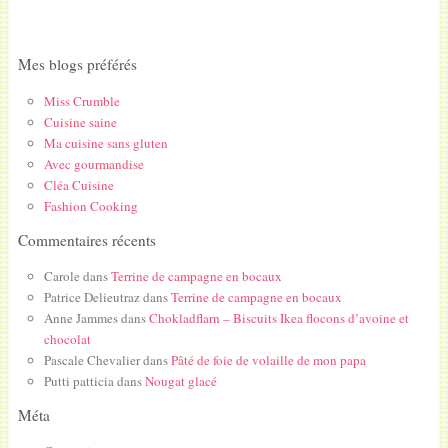
Mes blogs préférés
Miss Crumble
Cuisine saine
Ma cuisine sans gluten
Avec gourmandise
Cléa Cuisine
Fashion Cooking
Commentaires récents
Carole
dans
Terrine de campagne en bocaux
Patrice Delieutraz
dans
Terrine de campagne en bocaux
Anne Jammes
dans
Chokladflarn – Biscuits Ikea flocons d’avoine et
chocolat
Pascale Chevalier
dans
Pâté de foie de volaille de mon papa
Putti patticia
dans
Nougat glacé
Méta