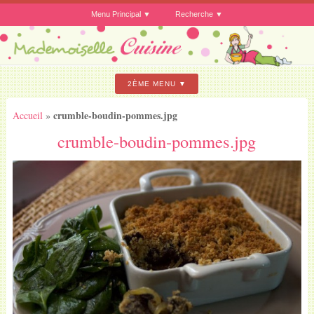
Menu Principal
Recherche
2ÈME MENU
crumble-boudin-pommes.jpg
Accueil
»
crumble-boudin-pommes.jpg