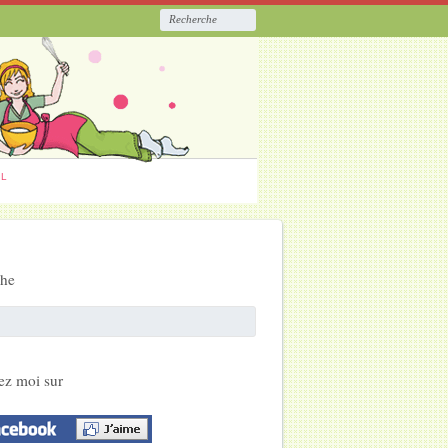
ËL
che
ez moi sur