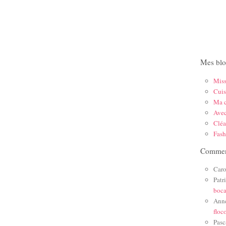
Mes blo
Mis
Cuis
Ma c
Ave
Cléa
Fas
Comment
Caro
Patr
boc
Ann
floc
Pasc