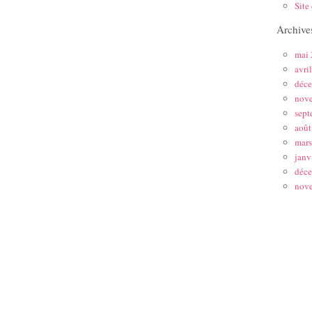
Site
Archive
mai
avri
déc
nov
sept
août
mar
janv
déc
nov