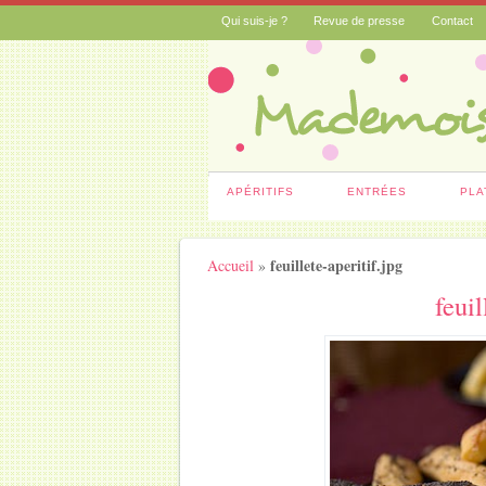
Qui suis-je ?
Revue de presse
Contact
APÉRITIFS
ENTRÉES
PLA
feuillete-aperitif.jpg
Accueil
»
feuil