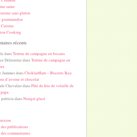
s Crumble
ine saine
uisine sans gluten
c gourmandise
 Cuisine
hion Cooking
aires récents
le
dans
Terrine de campagne en bocaux
ice Delieutraz
dans
Terrine de campagne en
aux
e Jammes
dans
Chokladflarn – Biscuits Ikea
ons d’avoine et chocolat
ale Chevalier
dans
Pâté de foie de volaille de
 papa
i patticia
dans
Nougat glacé
nexion
 des publications
 des commentaires