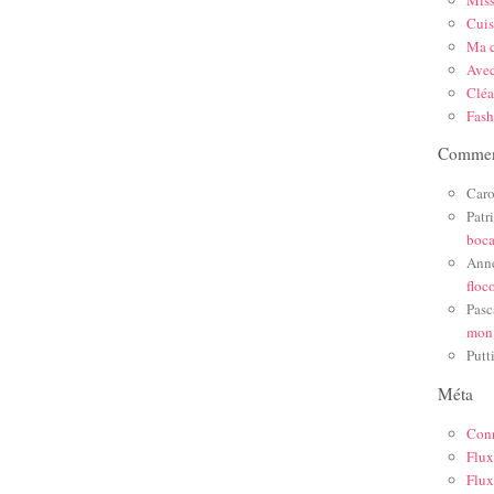
Mis
Cuis
Ma c
Ave
Cléa
Fas
Comment
Caro
Patr
boc
Ann
floc
Pasc
mon
Putt
Méta
Con
Flux
Flux