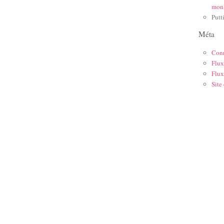
mon
Putt
Méta
Con
Flux
Flux
Site