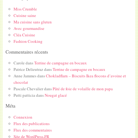
Miss Crumble
Cuisine saine
Ma cuisine sans gluten
Avec gourmandise
Cléa Cuisine
Fashion Cooking
Commentaires récents
Carole
dans
Terrine de campagne en bocaux
Patrice Delieutraz
dans
Terrine de campagne en bocaux
Anne Jammes
dans
Chokladflarn – Biscuits Ikea flocons d’avoine et
chocolat
Pascale Chevalier
dans
Pâté de foie de volaille de mon papa
Putti patticia
dans
Nougat glacé
Méta
Connexion
Flux des publications
Flux des commentaires
Site de WordPress-FR