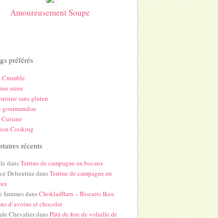
Amoureusement Soupe
gs préférés
s Crumble
ine saine
uisine sans gluten
c gourmandise
 Cuisine
hion Cooking
aires récents
le
dans
Terrine de campagne en bocaux
ice Delieutraz
dans
Terrine de campagne en
aux
e Jammes
dans
Chokladflarn – Biscuits Ikea
ons d’avoine et chocolat
ale Chevalier
dans
Pâté de foie de volaille de