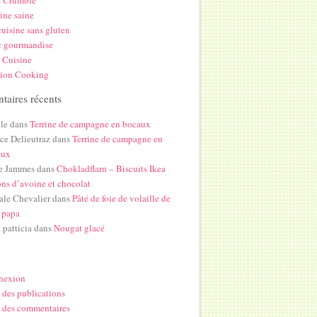
s Crumble
ine saine
uisine sans gluten
c gourmandise
 Cuisine
hion Cooking
aires récents
le
dans
Terrine de campagne en bocaux
ice Delieutraz
dans
Terrine de campagne en
aux
e Jammes
dans
Chokladflarn – Biscuits Ikea
ons d’avoine et chocolat
ale Chevalier
dans
Pâté de foie de volaille de
 papa
i patticia
dans
Nougat glacé
nexion
 des publications
 des commentaires