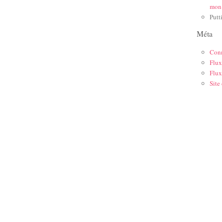
mon
Putt
Méta
Con
Flux
Flux
Site