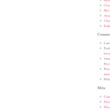
Mis
Cuis
Ma c
Ave
Cléa
Fas
Comment
Caro
Patr
boc
Ann
floc
Pasc
mon
Putt
Méta
Con
Flux
Flux