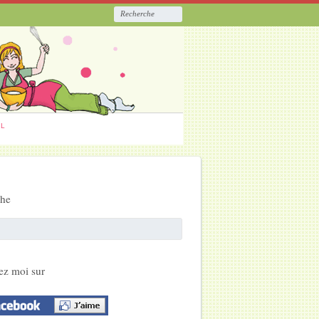
ËL
che
ez moi sur