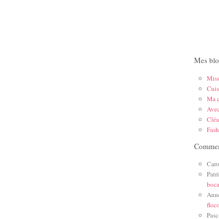
Mes blo
Mis
Cuis
Ma c
Ave
Cléa
Fas
Comment
Caro
Patr
boc
Ann
floc
Pasc