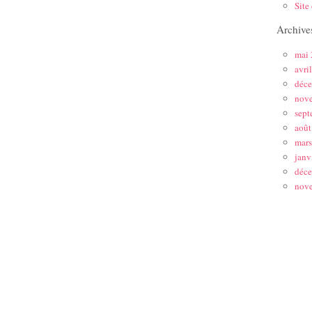
Site
Archive
mai
avri
déc
nov
sept
août
mar
janv
déc
nov