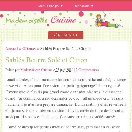
Menu Principal
Recherche
2ÈME MENU
Sablés Beurre Salé et Citron
Accueil
»
Gâteaux
»
Sablés Beurre Salé et Citron
Publié par
Mademoiselle Cuisine
le
23 juin 2010
|
2 Commentaires
Lundi dernier, c’etait mon dernier cours de couture hé oui déjà, le temps
passe vite. Alors pour l’occasion, un petit “grignotage” était organisé.
J’avoue que je n’avais pas grand chose dans mes placards le dimanche,
quand j’ai commencé à me demander ce que j’allais apporter… et puis
finalement je n’ai rien préparé dimanche. Lundi matin, j’étais réveillée à
6h, je me suis donc mise en cuisine ! J’avais envie de faire des biscuits,
au départ des salés et finalement j’en suis arrivée aux sablés sucrés.
J’aime beaucoup les petits sablés au beurre salé, justement à cause de