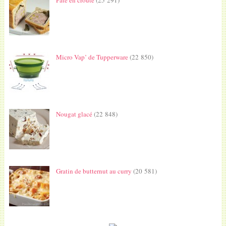
Pâté en croûte
(25 291)
Micro Vap’ de Tupperware
(22 850)
Nougat glacé
(22 848)
Gratin de butternut au curry
(20 581)