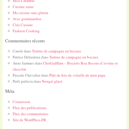
Miss Crumble
Cuisine saine
Ma cuisine sans gluten
Avec gourmandise
Cléa Cuisine
Fashion Cooking
Commentaires récents
Carole
dans
Terrine de campagne en bocaux
Patrice Delieutraz
dans
Terrine de campagne en bocaux
Anne Jammes
dans
Chokladflarn – Biscuits Ikea flocons d’avoine et
chocolat
Pascale Chevalier
dans
Pâté de foie de volaille de mon papa
Putti patticia
dans
Nougat glacé
Méta
Connexion
Flux des publications
Flux des commentaires
Site de WordPress-FR