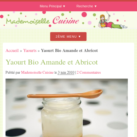
Menu Principal
Recherche
2ÈME MENU
Yaourt Bio Amande et Abricot
Accueil
»
Yaourts
»
Yaourt Bio Amande et Abricot
Publié par
Mademoiselle Cuisine
le
3 juin 2010
|
2 Commentaires