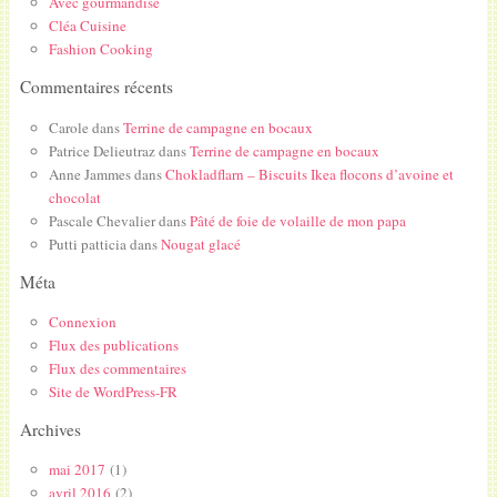
Avec gourmandise
Cléa Cuisine
Fashion Cooking
Commentaires récents
Carole
dans
Terrine de campagne en bocaux
Patrice Delieutraz
dans
Terrine de campagne en bocaux
Anne Jammes
dans
Chokladflarn – Biscuits Ikea flocons d’avoine et
chocolat
Pascale Chevalier
dans
Pâté de foie de volaille de mon papa
Putti patticia
dans
Nougat glacé
Méta
Connexion
Flux des publications
Flux des commentaires
Site de WordPress-FR
Archives
mai 2017
(1)
avril 2016
(2)