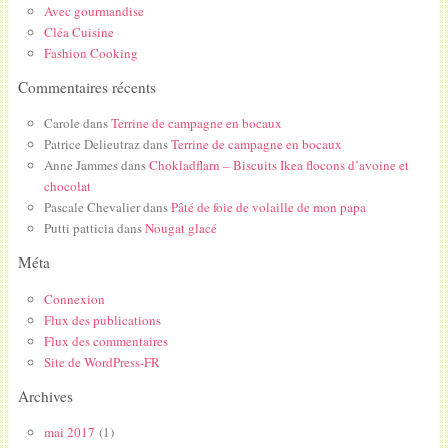
Avec gourmandise
Cléa Cuisine
Fashion Cooking
Commentaires récents
Carole
dans
Terrine de campagne en bocaux
Patrice Delieutraz
dans
Terrine de campagne en bocaux
Anne Jammes
dans
Chokladflarn – Biscuits Ikea flocons d’avoine et
chocolat
Pascale Chevalier
dans
Pâté de foie de volaille de mon papa
Putti patticia
dans
Nougat glacé
Méta
Connexion
Flux des publications
Flux des commentaires
Site de WordPress-FR
Archives
mai 2017
(1)