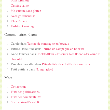
Miss Crumble
Cuisine saine
Ma cuisine sans gluten
Avec gourmandise
Cléa Cuisine
Fashion Cooking
Commentaires récents
Carole
dans
Terrine de campagne en bocaux
Patrice Delieutraz
dans
Terrine de campagne en bocaux
Anne Jammes
dans
Chokladflarn – Biscuits Ikea flocons d’avoine et
chocolat
Pascale Chevalier
dans
Pâté de foie de volaille de mon papa
Putti patticia
dans
Nougat glacé
Méta
Connexion
Flux des publications
Flux des commentaires
Site de WordPress-FR