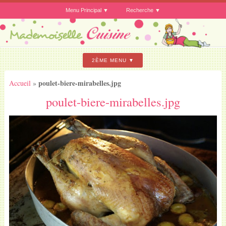
Menu Principal
Recherche
2ÈME MENU
poulet-biere-mirabelles.jpg
Accueil
»
poulet-biere-mirabelles.jpg