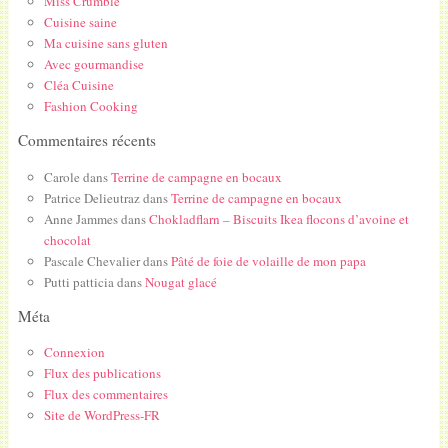
Miss Crumble
Cuisine saine
Ma cuisine sans gluten
Avec gourmandise
Cléa Cuisine
Fashion Cooking
Commentaires récents
Carole
dans
Terrine de campagne en bocaux
Patrice Delieutraz
dans
Terrine de campagne en bocaux
Anne Jammes
dans
Chokladflarn – Biscuits Ikea flocons d’avoine et
chocolat
Pascale Chevalier
dans
Pâté de foie de volaille de mon papa
Putti patticia
dans
Nougat glacé
Méta
Connexion
Flux des publications
Flux des commentaires
Site de WordPress-FR