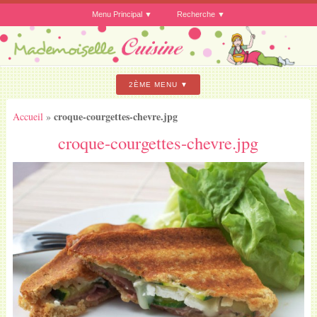
Menu Principal
Recherche
2ÈME MENU
croque-courgettes-chevre.jpg
Accueil
»
croque-courgettes-chevre.jpg