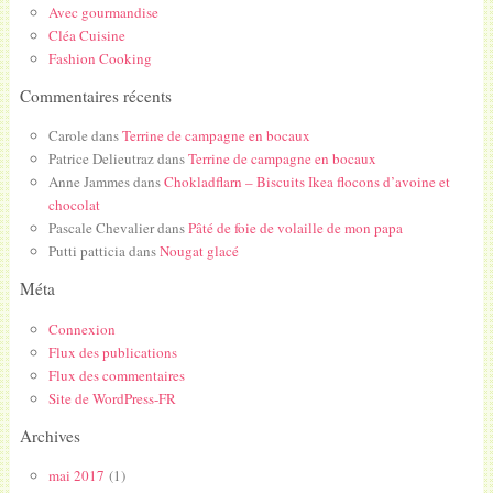
Avec gourmandise
Cléa Cuisine
Fashion Cooking
Commentaires récents
Carole
dans
Terrine de campagne en bocaux
Patrice Delieutraz
dans
Terrine de campagne en bocaux
Anne Jammes
dans
Chokladflarn – Biscuits Ikea flocons d’avoine et
chocolat
Pascale Chevalier
dans
Pâté de foie de volaille de mon papa
Putti patticia
dans
Nougat glacé
Méta
Connexion
Flux des publications
Flux des commentaires
Site de WordPress-FR
Archives
mai 2017
(1)