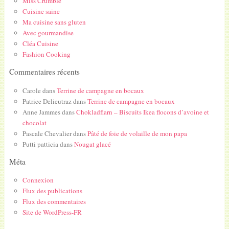
Miss Crumble
Cuisine saine
Ma cuisine sans gluten
Avec gourmandise
Cléa Cuisine
Fashion Cooking
Commentaires récents
Carole
dans
Terrine de campagne en bocaux
Patrice Delieutraz
dans
Terrine de campagne en bocaux
Anne Jammes
dans
Chokladflarn – Biscuits Ikea flocons d’avoine et
chocolat
Pascale Chevalier
dans
Pâté de foie de volaille de mon papa
Putti patticia
dans
Nougat glacé
Méta
Connexion
Flux des publications
Flux des commentaires
Site de WordPress-FR