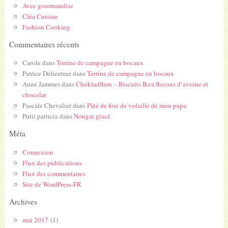
Avec gourmandise
Cléa Cuisine
Fashion Cooking
Commentaires récents
Carole
dans
Terrine de campagne en bocaux
Patrice Delieutraz
dans
Terrine de campagne en bocaux
Anne Jammes
dans
Chokladflarn – Biscuits Ikea flocons d’avoine et
chocolat
Pascale Chevalier
dans
Pâté de foie de volaille de mon papa
Putti patticia
dans
Nougat glacé
Méta
Connexion
Flux des publications
Flux des commentaires
Site de WordPress-FR
Archives
mai 2017
(1)