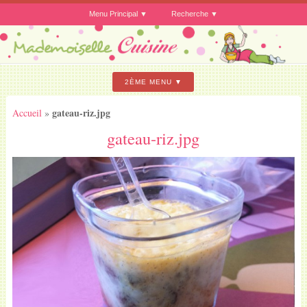
Menu Principal
Recherche
2ÈME MENU
gateau-riz.jpg
Accueil
»
gateau-riz.jpg