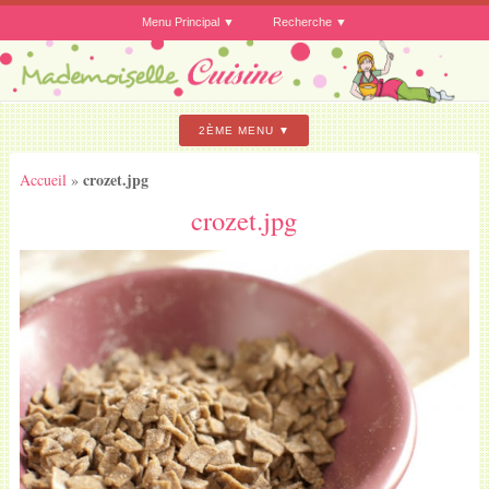
Menu Principal
Recherche
2ÈME MENU
crozet.jpg
Accueil
»
crozet.jpg