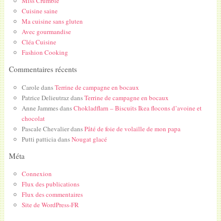
Miss Crumble
Cuisine saine
Ma cuisine sans gluten
Avec gourmandise
Cléa Cuisine
Fashion Cooking
Commentaires récents
Carole
dans
Terrine de campagne en bocaux
Patrice Delieutraz
dans
Terrine de campagne en bocaux
Anne Jammes
dans
Chokladflarn – Biscuits Ikea flocons d’avoine et
chocolat
Pascale Chevalier
dans
Pâté de foie de volaille de mon papa
Putti patticia
dans
Nougat glacé
Méta
Connexion
Flux des publications
Flux des commentaires
Site de WordPress-FR