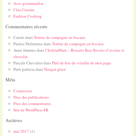
Avec gourmandise
Cléa Cuisine
Fashion Cooking
Commentaires récents
Carole
dans
Terrine de campagne en bocaux
Patrice Delieutraz
dans
Terrine de campagne en bocaux
Anne Jammes
dans
Chokladflarn – Biscuits Ikea flocons d’avoine et
chocolat
Pascale Chevalier
dans
Pâté de foie de volaille de mon papa
Putti patticia
dans
Nougat glacé
Méta
Connexion
Flux des publications
Flux des commentaires
Site de WordPress-FR
Archives
mai 2017
(1)