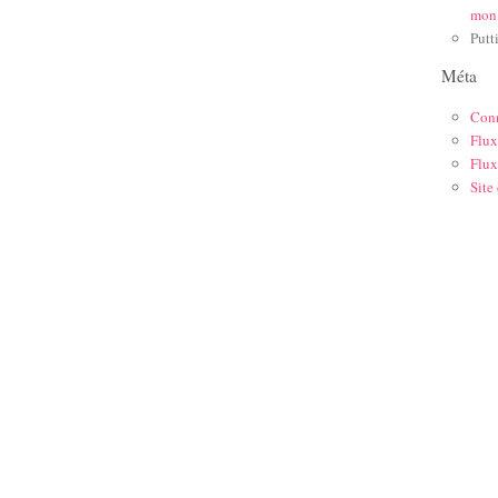
mon
Putt
Méta
Con
Flux
Flux
Site