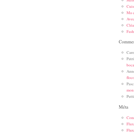
Mis
Cuis
Ma c
Ave
Cléa
Fas
Comment
Caro
Patr
boc
Ann
floc
Pasc
mon
Putt
Méta
Con
Flux
Flux