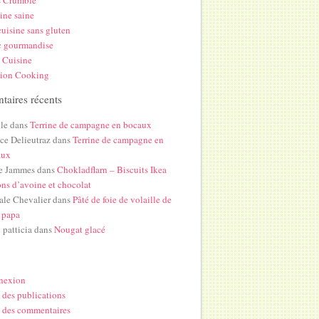
s Crumble
ine saine
uisine sans gluten
c gourmandise
 Cuisine
hion Cooking
aires récents
le
dans
Terrine de campagne en bocaux
ice Delieutraz
dans
Terrine de campagne en
aux
e Jammes
dans
Chokladflarn – Biscuits Ikea
ons d’avoine et chocolat
ale Chevalier
dans
Pâté de foie de volaille de
 papa
i patticia
dans
Nougat glacé
nexion
 des publications
 des commentaires