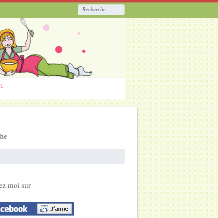
ËL
che
ez moi sur