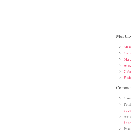
Mes blo
Mis
Cuis
Ma c
Ave
Cléa
Fas
Comment
Caro
Patr
boc
Ann
floc
Pasc