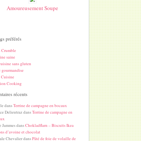
Amoureusement Soupe
gs préférés
s Crumble
ine saine
uisine sans gluten
c gourmandise
 Cuisine
hion Cooking
aires récents
le
dans
Terrine de campagne en bocaux
ice Delieutraz
dans
Terrine de campagne en
aux
e Jammes
dans
Chokladflarn – Biscuits Ikea
ons d’avoine et chocolat
ale Chevalier
dans
Pâté de foie de volaille de