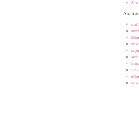
Site
Archive
mai
avri
déc
nov
sept
août
mar
janv
déc
nov