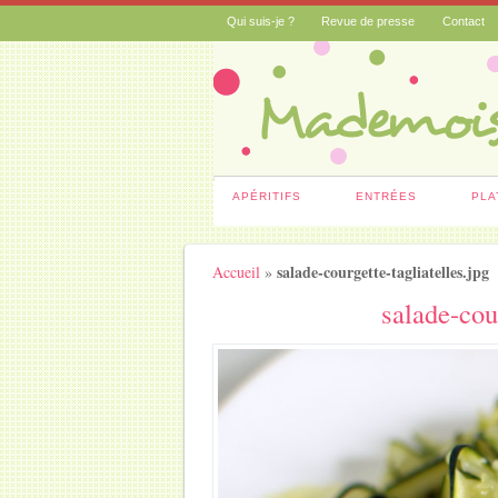
Qui suis-je ?
Revue de presse
Contact
APÉRITIFS
ENTRÉES
PLA
salade-courgette-tagliatelles.jpg
Accueil
»
salade-cour