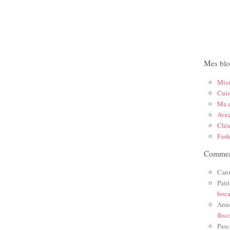
Mes blo
Mis
Cuis
Ma c
Ave
Cléa
Fas
Comment
Caro
Patr
boc
Ann
floc
Pasc