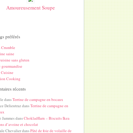
Amoureusement Soupe
gs préférés
s Crumble
ine saine
uisine sans gluten
c gourmandise
 Cuisine
hion Cooking
aires récents
le
dans
Terrine de campagne en bocaux
ice Delieutraz
dans
Terrine de campagne en
aux
e Jammes
dans
Chokladflarn – Biscuits Ikea
ons d’avoine et chocolat
ale Chevalier
dans
Pâté de foie de volaille de