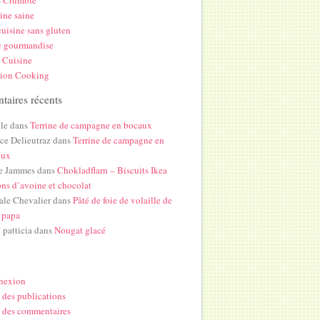
s Crumble
ine saine
uisine sans gluten
c gourmandise
 Cuisine
hion Cooking
aires récents
le
dans
Terrine de campagne en bocaux
ice Delieutraz
dans
Terrine de campagne en
aux
e Jammes
dans
Chokladflarn – Biscuits Ikea
ons d’avoine et chocolat
ale Chevalier
dans
Pâté de foie de volaille de
 papa
i patticia
dans
Nougat glacé
nexion
 des publications
 des commentaires