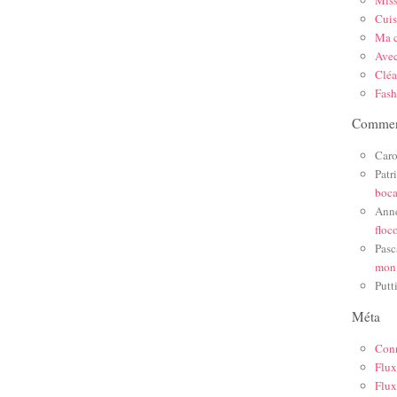
Mis
Cuis
Ma c
Ave
Cléa
Fas
Comment
Caro
Patr
boc
Ann
floc
Pasc
mon
Putt
Méta
Con
Flux
Flux