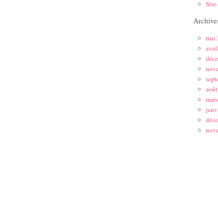
Site
Archive
mai
avri
déc
nov
sept
août
mar
janv
déc
nov