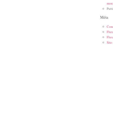
mon
Putt
Méta
Con
Flux
Flux
Site