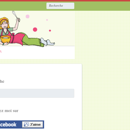
ËL
che
ez moi sur